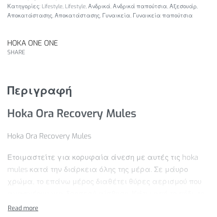
Κατηγορίες:
Lifestyle
,
Lifestyle
,
Ανδρικά
,
Ανδρικά παπούτσια
,
Αξεσουάρ
,
Αποκατάστασης
,
Αποκατάστασης
,
Γυναικεία
,
Γυναικεία παπούτσια
HOKA ONE ONE
SHARE
Περιγραφή
Hoka Ora Recovery Mules
Hoka Ora Recovery Mules
Ετοιμαστείτε για κορυφαία άνεση με αυτές τις hoka
mules κατά την διάρκεια όλης της μέρα. Σε μάυρο
χρώμα, το επάνω μέρος διαθέτει θύρες αερισμού που
αναπνέουν για δροσερή αίσθηση. Κάτω από το πόδι, το
μαλακό και σφιχτό πέλμα προσφέρει μια εξαιρετικά