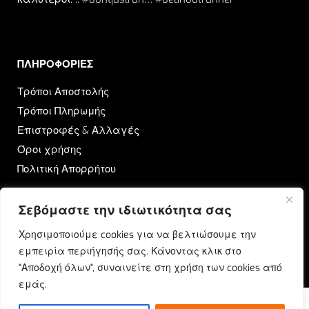
ΠΛΗΡΟΦΟΡΙΕΣ​
Τρόποι Αποστολής
Τρόποι Πληρωμής
Επιστροφές & Αλλαγές
Όροι χρήσης
Πολιτική Απορρήτου
OUTRUN
Σεβόμαστε την ιδιωτικότητα σας
Ποιοι Είμαστε
Χρησιμοποιούμε cookies για να βελτιώσουμε την
Επικοινωνία
εμπειρία περιήγησής σας. Κάνοντας κλικ στο
Blog
"Αποδοχή όλων", συναινείτε στη χρήση των cookies από
εμάς.