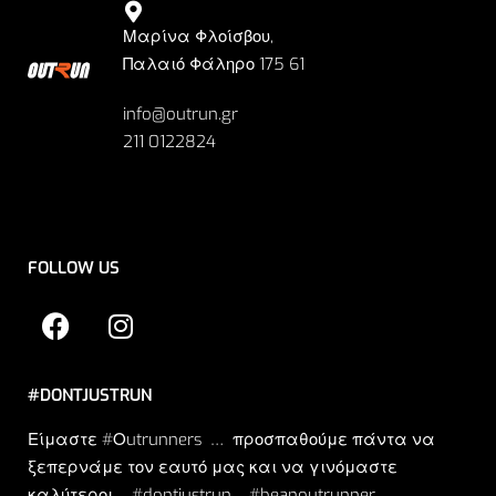
Μαρίνα Φλοίσβου,
Παλαιό Φάληρο 175 61
info@outrun.gr
211 0122824
FOLLOW US
#DONTJUSTRUN
Είμαστε #Οutrunners … προσπαθούμε πάντα να
ξεπερνάμε τον εαυτό μας και να γινόμαστε
καλύτεροι. .. #dontjustrun… #beanoutrunner