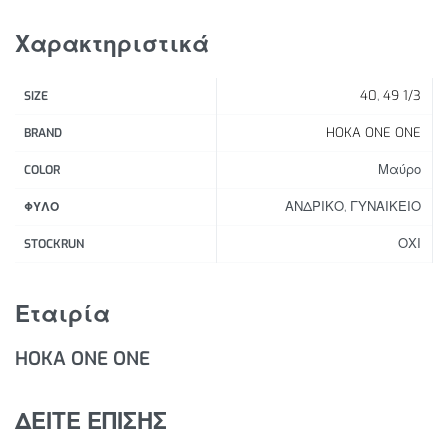
μαλακή οδήγηση, ενώ η ανάγλυφη εξωτερική σόλα
προσθέτει πρόσφυση στο βήμα σας.
Χαρακτηριστικά
Χαρακτηριστικά Προϊόντος:
40
,
49 1/3
SIZE
Κανονική εφαρμογή
Ανατομικός πάτος EVA για σταθερότητα, στήριξη
HOKA ONE ONE
BRAND
του ποδιού και αντικραδασμική προστασία
Μαύρο
COLOR
Βάρος: 281 gr
ΑΝΔΡΙΚΟ, ΓΥΝΑΙΚΕΙΟ
ΦΥΛΟ
ΟΧΙ
STOCKRUN
Εταιρία
HOKA ONE ONE
ΔΕΙΤΕ ΕΠΙΣΗΣ