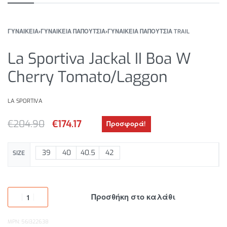
ΓΥΝΑΙΚΕΙΑ
›
ΓΥΝΑΙΚΕΙΑ ΠΑΠΟΥΤΣΙΑ
›
ΓΥΝΑΙΚΕΙΑ ΠΑΠΟΥΤΣΙΑ TRAIL
La Sportiva Jackal II Boa W
Cherry Tomato/Laggon
LA SPORTIVA
€
204.90
€
174.17
Προσφορά!
39
40
40.5
42
SIZE
Προσθήκη στο καλάθι
MPN: 56I322638