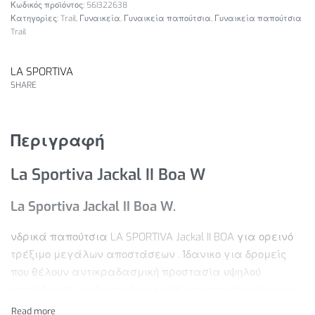
56I322638
Κατηγορίες:
Trail
,
Γυναικεία
,
Γυναικεία παπούτσια
,
Γυναικεία παπούτσια
Trail
LA SPORTIVA
SHARE
Περιγραφή
La Sportiva
Jackal II Boa W
La Sportiva
Jackal II Boa W.
νδρικά παπούτσια LA SPORTIVA Jackal II BOA για ορεινό
τρέξιμο μεγάλων αποστάσεων . Ίδανικο για δρομείς
που θέλουν αντικραδασμική προστασία υψηλού
επιπέδου σε συνδυασμό με καλή επιστροφή ενέργειας.
Το σύστημα ρύθμισης BOA προσφέρει γρήγορη ρύθμιση