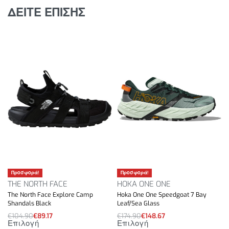
ΔΕΙΤΕ ΕΠΙΣΗΣ
Προσφορά!
Προσφορά!
THE NORTH FACE
HOKA ONE ONE
The North Face Explore Camp
Hoka One One Speedgoat 7 Bay
Shandals Black
Leaf/Sea Glass
€
104.90
€
89.17
€
174.90
€
148.67
Επιλογή
Επιλογή