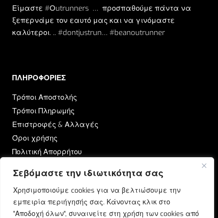
Είμαστε #Οutrunners … προσπαθούμε πάντα να
ξεπερνάμε τον εαυτό μας και να γινόμαστε
καλύτεροι. .. #dontjustrun… #beanoutrunner
ΠΛΗΡΟΦΟΡΙΕΣ​
Τρόποι Αποστολής
Τρόποι Πληρωμής
Επιστροφές & Αλλαγές
Όροι χρήσης
Πολιτική Απορρήτου
Σεβόμαστε την ιδιωτικότητα σας
OUTRUN
Χρησιμοποιούμε cookies για να βελτιώσουμε την
Ποιοι Είμαστε
εμπειρία περιήγησής σας. Κάνοντας κλικ στο
Επικοινωνία
"Αποδοχή όλων", συναινείτε στη χρήση των cookies από
Blog