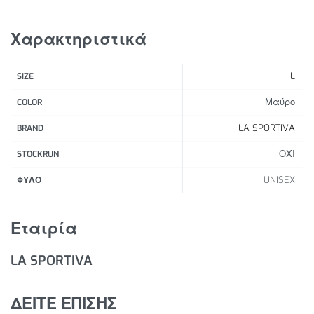
Φιλικό προς το περιβάλλον προϊόν
Τεχνολογία χωρίς ραφές
Χαρακτηριστικά
Αντιοσμική και αντιβακτηριδιακή επεξεργασία
Γρήγορο στέγνωμα
L
SIZE
Μαύρο
COLOR
LA SPORTIVA
BRAND
ΟΧΙ
STOCKRUN
UNISEX
ΦΥΛΟ
Εταιρία
LA SPORTIVA
ΔΕΙΤΕ ΕΠΙΣΗΣ