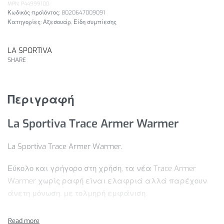
MPN: P44999100
8020647009091
Κατηγορίες:
Αξεσουάρ
,
Είδη συμπίεσης
LA SPORTIVA
SHARE
Περιγραφή
La Sportiva Trace Armer Warmer
La Sportiva Trace Armer Warmer.
Εύκολο και γρήγορο στη χρήση, τα νέα Trace Armer
Warmer χωρίς ραφή είναι ελαφριά αλλά παρέχουν
άνετη μόνωση, με τολμηρή εμφάνιση.
Χαρακτηριστικά Προϊόντος: