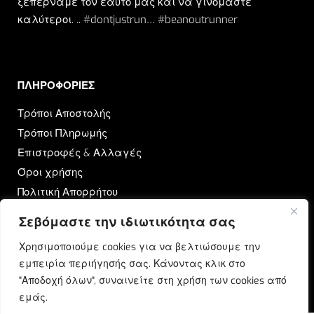
ξεπερνάμε τον εαυτό μας και να γινόμαστε
καλύτεροι. .. #dontjustrun… #beanoutrunner
ΠΛΗΡΟΦΟΡΙΕΣ​
Τρόποι Αποστολής
Τρόποι Πληρωμής
Επιστροφές & Αλλαγές
Όροι χρήσης
Πολιτική Απορρήτου
Σεβόμαστε την ιδιωτικότητα σας
OUTRUN
Χρησιμοποιούμε cookies για να βελτιώσουμε την
Ποιοι Είμαστε
εμπειρία περιήγησής σας. Κάνοντας κλικ στο
Επικοινωνία
"Αποδοχή όλων", συναινείτε στη χρήση των cookies από
Blog
εμάς.