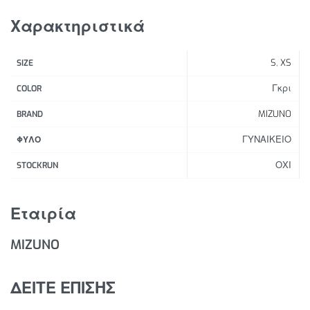
εφαρμογή, ενώ η κατασκευή BlindStitch παρέχει
Χαρακτηριστικά
επίπεδες ραφές για αντοχή στην τριβή και βελτιωμένη
άνεση.
S
,
XS
SIZE
Χαρακτηριστικά Προϊόντος:
Γκρι
COLOR
Φερμουάρ στους αστραγάλους
MIZUNO
BRAND
Τσέπη με φερμουάρ στο πίσω μέρος
ΓΥΝΑΙΚΕΙΟ
Ζώνη μέση για καλύτερη εφαρμογή
ΦΥΛΟ
Κατασκευή BlindStitch παρέχει επίπεδες ραφές για
ΟΧΙ
STOCKRUN
αντοχή στην τριβή και βελτιωμένη άνεση.
Ανακλαστικές λεπτομέρειες
Εταιρία
MIZUNO
ΔΕΙΤΕ ΕΠΙΣΗΣ