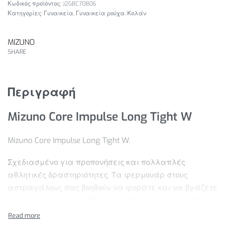
J2GBC70806
Κατηγορίες:
Γυναικεία
,
Γυναικεία ρούχα
,
Κολάν
MIZUNO
SHARE
Περιγραφή
Mizuno Core Impulse Long Tight W
Mizuno Core Impulse Long Tight W.
Σχεδιασμένο για προπονήσεις και πολλαπλές
αθλητικές δραστηριότητες. Τα φερμουάρ στους
αστραγάλους σας βοηθούν να φοράτε και να βγάζετε
το κολάν με ευκολία. Παρέχει τσέπη με φερμουάρ στο
πίσω μέρος για ασφαλή αποθήκευση. Η ζώνη μέσης με
το λογότυπο της μάρκας προσφέρει καλύτερη