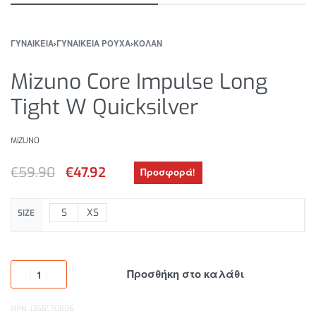
ΓΥΝΑΙΚΕΙΑ
›
ΓΥΝΑΙΚΕΙΑ ΡΟΥΧΑ
›
ΚΟΛΑΝ
Mizuno Core Impulse Long
Tight W Quicksilver
MIZUNO
€
59.90
€
47.92
Προσφορά!
S
XS
SIZE
Προσθήκη στο καλάθι
MPN: J2GBC70806