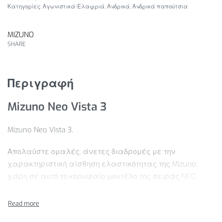
Κατηγορίες:
Αγωνιστικά-Ελαφριά
,
Ανδρικά
,
Ανδρικά παπούτσια
MIZUNO
SHARE
Περιγραφή
Mizuno Neo Vista 3
Mizuno Neo Vista 3.
Απολαύστε ομαλές, άνετες διαδρομές με την
χαρακτηριστική αίσθηση ελαστικότητας της Mizuno,
χάρη σε αυτό το κορυφαίο μοντέλο της σειράς NEO.
Συνδυάζει την τεχνολογία απορρόφησης κραδασμών
Mizuno Enerzy Nxt με έγχυση αζώτου και την πλάκα
Mizuno Wave σε όλο το μήκος της σόλας, για ισχυρή