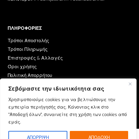
ΠΛΗΡΟΦΟΡΙΕΣ​
Τρόποι Αποστολής
Τρόποι Πληρωμής
Επιστροφές & Αλλαγές
Όροι χρήσης
Πολιτική Απορρήτου
Σεβόμαστε την ιδιωτικότητα σας
OUTRUN
Χρησιμοποιούμε cookies για να βελτιώσουμε την
Ποιοι Είμαστε
εμπειρία περιήγησής σας. Κάνοντας κλικ στο
Επικοινωνία
"Αποδοχή όλων", συναινείτε στη χρήση των cookies από
Blog
εμάς.
ΑΠΟΡΡΙΨΗ
ΑΠΟΔΟΧΗ