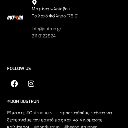
Μαρίνα Φλοίσβου,
Παλαιό Φάληρο 175 61
info@outrun.gr
211 0122824
FOLLOW US
#DONTJUSTRUN
Είμαστε #Οutrunners … προσπαθούμε πάντα να
ξεπερνάμε τον εαυτό μας και να γινόμαστε
καλύτεροι. .. #dontjustrun… #beanoutrunner