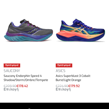
δρομέα να διατηρεί ρυθμό με λιγότερη
προσπάθεια.
Ένα βελτιωμένο, μονοκόμματο πλεκτό επάνω μέρος
και ενισχυμένη πτέρνα, προσφέρουν μια εμπειρία
εφαρμογής χωρίς ραφές.
Βάρος: 265gr.
Προσφορά!
Προσφορά!
SAUCONY
ASICS
Saucony Endorphin Speed 4
Asics Superblast 3 Cobalt
Shadow/Storm/Ombre/Tempete
Burst/Light Orange
€
209.90
€
178.42
€
224.90
€
179.92
Επιλογή
Επιλογή