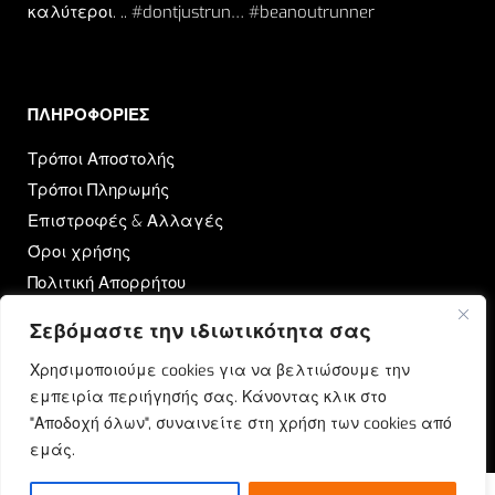
καλύτεροι. .. #dontjustrun… #beanoutrunner
ΠΛΗΡΟΦΟΡΙΕΣ​
Τρόποι Αποστολής
Τρόποι Πληρωμής
Επιστροφές & Αλλαγές
Όροι χρήσης
Πολιτική Απορρήτου
Σεβόμαστε την ιδιωτικότητα σας
OUTRUN
Χρησιμοποιούμε cookies για να βελτιώσουμε την
Ποιοι Είμαστε
εμπειρία περιήγησής σας. Κάνοντας κλικ στο
Επικοινωνία
"Αποδοχή όλων", συναινείτε στη χρήση των cookies από
Blog
εμάς.