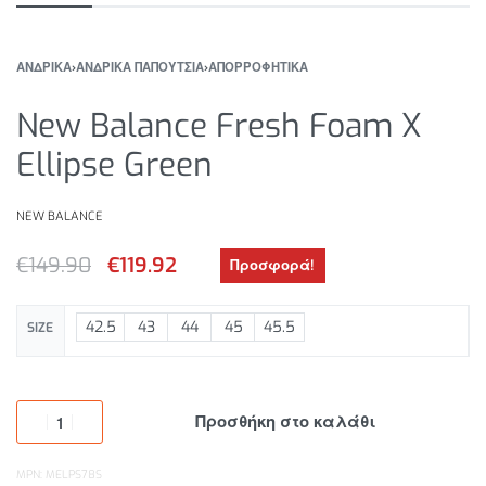
ΑΝΔΡΙΚΑ
›
ΑΝΔΡΙΚΑ ΠΑΠΟΥΤΣΙΑ
›
ΑΠΟΡΡΟΦΗΤΙΚΑ
New Balance Fresh Foam X
Ellipse Green
NEW BALANCE
€
149.90
€
119.92
Προσφορά!
42.5
43
44
45
45.5
SIZE
Προσθήκη στο καλάθι
MPN: MELPS78S