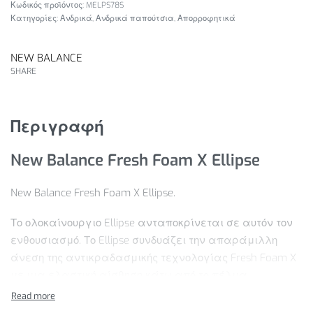
MELPS78S
Κατηγορίες:
Ανδρικά
,
Ανδρικά παπούτσια
,
Απορροφητικά
NEW BALANCE
SHARE
Περιγραφή
New Balance Fresh Foam X Ellipse
New Balance Fresh Foam X Ellipse.
Το ολοκαίνουργιο Ellipse ανταποκρίνεται σε αυτόν τον
ενθουσιασμό. Το Ellipse συνδυάζει την απαράμιλλη
άνεση της αντικραδασμικής τεχνολογίας Fresh Foam X
με μια ελαστική αίσθηση κάτω από το πέλμα,
σχεδιασμένο ώστε το καθημερινό σου τρέξιμο να είναι
το πιο απολαυστικό μέρος της ημέρας σου.