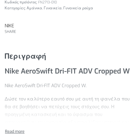
FN2713-010
Κατηγορίες:
Αμάνικα
,
Γυναικεία
,
Γυναικεία ρούχα
NIKE
SHARE
Περιγραφή
Nike AeroSwift Dri-FIT ADV Cropped W
Nike AeroSwift Dri-FIT ADV Cropped W.
Δώσε τον καλύτερο εαυτό σου με αυτή τη φανέλα που
θα σε βοηθήσει να πετύχεις τους στόχους σου. Η
προηγμένη κατασκευή και το ύφασμα που
απομακρύνει την υγρασία εξασφαλίζουν στεγνή και
άνετη αίσθηση καθώς ξεπερνάς τα όρια. Ανανεώσαμε
τα στοιχεία αερισμού αυξάνοντας τον αριθμό των