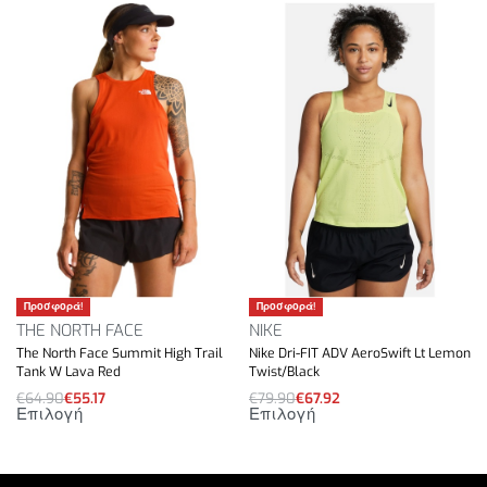
Προσφορά!
Προσφορά!
THE NORTH FACE
NIKE
The North Face Summit High Trail
Nike Dri-FIT ADV AeroSwift Lt Lemon
Tank W Lava Red
Twist/Black
€
64.90
€
55.17
€
79.90
€
67.92
Επιλογή
Επιλογή