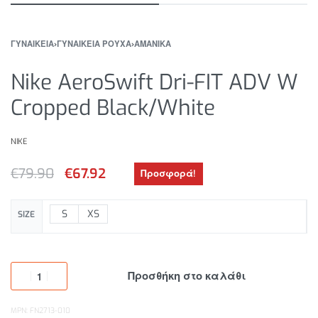
ΓΥΝΑΙΚΕΙΑ
›
ΓΥΝΑΙΚΕΙΑ ΡΟΥΧΑ
›
ΑΜΑΝΙΚΑ
Nike AeroSwift Dri-FIT ADV W
Cropped Black/White
NIKE
€
79.90
€
67.92
Προσφορά!
S
XS
SIZE
Προσθήκη στο καλάθι
MPN: FN2713-010