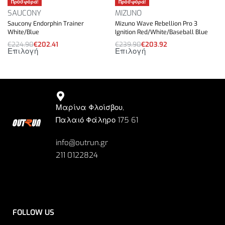
Προσφορά!
Προσφορά!
SAUCONY
MIZUNO
Saucony Endorphin Trainer
Mizuno Wave Rebellion Pro 3
White/Blue
Ignition Red/White/Baseball Blue
€
224.90
€
202.41
€
239.90
€
203.92
Επιλογή
Επιλογή
Μαρίνα Φλοίσβου,
Παλαιό Φάληρο 175 61
info@outrun.gr
211 0122824
FOLLOW US