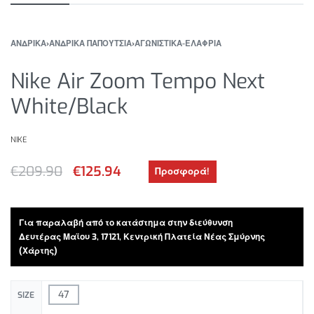
ΑΝΔΡΙΚΑ
›
ΑΝΔΡΙΚΑ ΠΑΠΟΥΤΣΙΑ
›
ΑΓΩΝΙΣΤΙΚΑ-ΕΛΑΦΡΙΑ
Nike Air Zoom Tempo Next
White/Black
NIKE
€
209.90
€
125.94
Προσφορά!
Για παραλαβή από το κατάστημα στην διεύθυνση
Δευτέρας Μαϊου 3, 17121, Κεντρική Πλατεία Νέας Σμύρνης
(Χάρτης)
47
SIZE