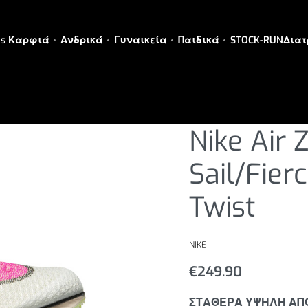
es Καρφιά
Ανδρικά
Γυναικεία
Παιδικά
STOCK-RUN
Διατ
SPIKES ΚΑΡΦΙΑ
›
ΤΡΕΞΙΜΟ
›
ΜΕΣ
Nike Air 
Sail/Fier
Twist
NIKE
€
249.90
ΣΤΑΘΕΡΑ ΥΨΗΛΗ ΑΠΟ