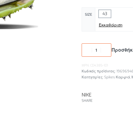
43
SIZE
Εκκαθάριση
Προσθήκ
MPN: CD4385-101
19696946
Κατηγορίες:
Spikes Καρφιά
,
NIKE
SHARE