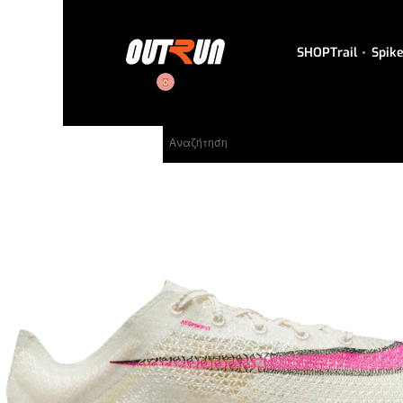
SHOP
Trail
Spik
0