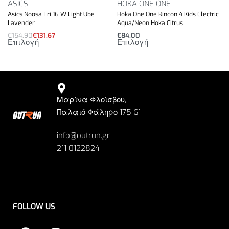
ASICS
HOKA ONE ONE
Asics Noosa Tri 16 W Light Ube
Hoka One One Rincon 4 Kids Electric
Lavender
Aqua/Neon Hoka Citrus
€
154.90
€
131.67
€
84.00
Επιλογή
Επιλογή
Μαρίνα Φλοίσβου,
Παλαιό Φάληρο 175 61
info@outrun.gr
211 0122824
FOLLOW US