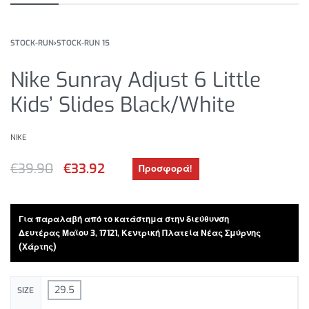
STOCK-RUN
›
STOCK-RUN 15
Nike Sunray Adjust 6 Little
Kids’ Slides Black/White
NIKE
€
39.90
€
33.92
Προσφορά!
Για παραλαβή από το κατάστημα στην διεύθυνση
Δευτέρας Μαϊου 3, 17121, Κεντρική Πλατεία Νέας Σμύρνης
(Χάρτης)
29.5
SIZE