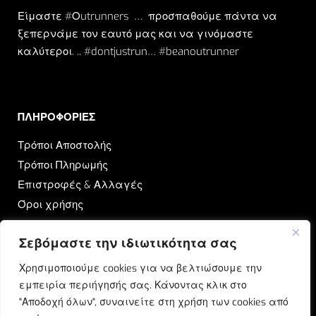
Είμαστε #Οutrunners … προσπαθούμε πάντα να
ξεπερνάμε τον εαυτό μας και να γινόμαστε
καλύτεροι. .. #dontjustrun… #beanoutrunner
ΠΛΗΡΟΦΟΡΙΕΣ​
Τρόποι Αποστολής
Τρόποι Πληρωμής
Επιστροφές & Αλλαγές
Όροι χρήσης
Πολιτική Απορρήτου
Σεβόμαστε την ιδιωτικότητα σας
OUTRUN
Χρησιμοποιούμε cookies για να βελτιώσουμε την
εμπειρία περιήγησής σας. Κάνοντας κλικ στο
Ποιοι Είμαστε
"Αποδοχή όλων", συναινείτε στη χρήση των cookies από
Επικοινωνία