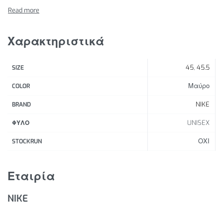
εφαρμογή. Η επιφάνεια Pebax® περιλαμβάνει πέντε
στρατηγικά τοποθετημένα αφαιρούμενα καρφιά για
μέγιστη πρόσφυση.
Χαρακτηριστικά
Χαρακτηριστικά Προϊόντος:
45
,
45.5
SIZE
Ανάλαφρη επένδυση από ελαστικό ύφασμα για
σφιχτή, σταθερή εφαρμογή και άνετη αίσθηση.
Μαύρο
COLOR
Σύστημα Dynamic Fit που αγκαλιάζει το μέσο του
NIKE
BRAND
πέλματος και την καμάρα για άψογη εφαρμογή.
UNISEX
Ενδιάμεση σόλα Phylon σε όλο το μήκος για
ΦΥΛΟ
ανάλαφρη αντικραδασμική προστασία.
ΟΧΙ
STOCKRUN
Διαφορά ύψους 8 mm μεταξύ φτέρνας και
δαχτύλων για βελτιωμένη μετάβαση κατά το
Εταιρία
τρέξιμο σε όρθια στάση.
Μεγαλύτερη επιφάνεια Pebax® με καρφιά για πιο
NIKE
ακριβή στάση και βελτιωμένη σταθερότητα κατά
την επαφή με το έδαφος.