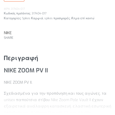
MPN: 317404-017
317404-017
Κατηγορίες:
Spikes Καρφιά
,
spikes προσφορές
,
Άλμα επί κοντώ
NIKE
SHARE
Περιγραφή
NIKE ZOOM PV II
NIKE ZOOM PV II.
Σχεδιασμένα για την προπόνηση και τους αγώνες, τα
unisex παπούτσια στίβου Nike Zoom Pole Vault II έχουν
εξαιρετικά ανάλαφρη κατασκευή, ελαστική εσωτερική
επένδυση και σύστημα Dynamic Fit για άριστη