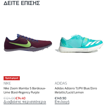
Πέντε αφαιρούμενα καρφιά στα κατάλληλα
ΔΕΙΤΕ ΕΠΙΣΗΣ
σημεία για εκρηκτική πρόσφυση στο τρέξιμο.
Λουράκι στήριξης στο μέσο του πέλματος για
προσαρμοσμένη και απόλυτα σταθερή εφαρμογή.
Προσφορά!
NIKE
ADIDAS
Nike Zoom Mamba 5 Bordeaux-
Adidas Adizero TJ/PV Blue/Zero
Lime Blast-Regency Purple
Metallic/Lucid Lemon
€
124.00
€
74.40
€
149.90
Διαβάστε περισσότερα
Επιλογή