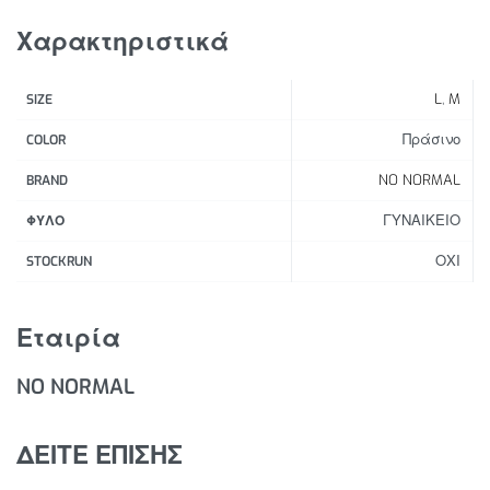
Αναπνεύσιμο, ελαστικό ύφασμα που προσφέρει
στήριξη
Χαρακτηριστικά
Τσέπη στο πίσω μέρος του λαιμού για μικρά
αντικείμενα
L
,
M
SIZE
Ρυθμιζόμενο ελαστικό τελείωμα
Ελευθερία κινήσεων
Πράσινο
COLOR
NO NORMAL
BRAND
ΓΥΝΑΙΚΕΙΟ
ΦΥΛΟ
ΟΧΙ
STOCKRUN
Εταιρία
NO NORMAL
ΔΕΙΤΕ ΕΠΙΣΗΣ