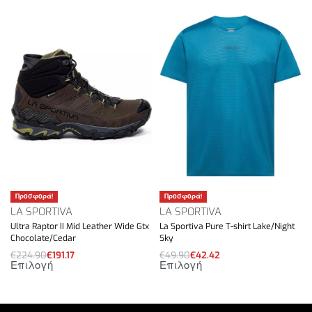
Προσφορά!
Προσφορά!
LA SPORTIVA
LA SPORTIVA
Ultra Raptor II Mid Leather Wide Gtx
La Sportiva Pure T-shirt Lake/Night
Chocolate/Cedar
Sky
€
224.90
€
191.17
€
49.90
€
42.42
Επιλογή
Επιλογή