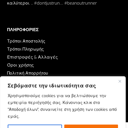
καλύτεροι. .. #dontjustrun… #beanoutrunner
ΠΛΗΡΟΦΟΡΙΕΣ​
Τρόποι Αποστολής
Τρόποι Πληρωμής
Επιστροφές & Αλλαγές
Όροι χρήσης
Πολιτική Απορρήτου
Σεβόμαστε την ιδιωτικότητα σας
OUTRUN
Χρησιμοποιούμε cookies για να βελτιώσουμε την
Ποιοι Είμαστε
εμπειρία περιήγησής σας. Κάνοντας κλικ στο
Επικοινωνία
"Αποδοχή όλων", συναινείτε στη χρήση των cookies από
Blog
εμάς.