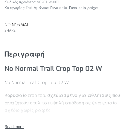
NC2CT1W-002
Κατηγορίες:
Trail
,
Αμάνικα
,
Γυναικεία
,
Γυναικεία ρούχα
NO NORMAL
SHARE
Περιγραφή
No Normal Trail Crop Top 02 W
No Normal Trail Crop Top 02 W.
Κορυφαίο crop top, σχεδιασμένο για αθλήτριες που
αναζητούν στυλ και υψηλή απόδοση σε ένα ενιαίο
σχέδιο χωρίς ραφές.
Χαρακτηριστικά Προϊόντος: