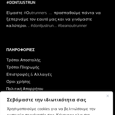
#DONTJUSTRUN
Είμαστε #Οutrunners … προσπαθούμε πάντα να
ξεπερνάμε τον εαυτό μας και να γινόμαστε
καλύτεροι. .. #dontjustrun… #beanoutrunner
ΠΛΗΡΟΦΟΡΙΕΣ​
Τρόποι Αποστολής
Τρόποι Πληρωμής
Επιστροφές & Αλλαγές
Όροι χρήσης
Πολιτική Απορρήτου
Σεβόμαστε την ιδιωτικότητα σας
OUTRUN
Χρησιμοποιούμε cookies για να βελτιώσουμε την
Ποιοι Είμαστε