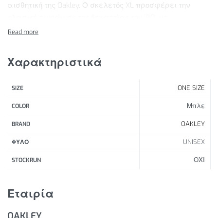
αισθητική της Oakley. Ο σκελετός XL προσφέρει την
κλασική εμφάνιση της δεκαετίας του ’80, με
τεχνολογικά χαρακτηριστικά αιχμής, τώρα
σχεδιασμένο για να ταιριάζει σε μεγαλύτερα
κεφάλια.
Χαρακτηριστικά
Χαρακτηριστικά Προϊόντος:
ONE SIZE
SIZE
Unobtainium® Nosepad που εξασφαλίζει μέγιστη
άνεση και πρόσφυση διατηρώντας το σκελετό στη
Μπλε
COLOR
θέση του χωρίς να γλιστράει.
OAKLEY
BRAND
Σκελετός O-Matter™ που προσφέρει βελτιωμένη
UNISEX
αντοχή και ευκαμψία στη μετατόπιση ή την
ΦΥΛΟ
παραμόρφωση με την πάροδο του χρόνου.
ΟΧΙ
STOCKRUN
Εταιρία
OAKLEY