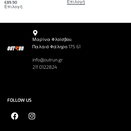
Επιλογή
€
89.90
Επιλογή
Μαρίνα Φλοίσβου,
Παλαιό Φάληρο 175 61
info@outrun.gr
211 0122824
FOLLOW US