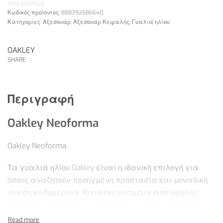
MPN: 0OO9528
888392686640
Κατηγορίες:
Αξεσουάρ
,
Αξεσουάρ Κεφαλής
,
Γυαλιά ηλίου
OAKLEY
SHARE
Περιγραφή
Oakley Neoforma
Oakley Neoforma.
Τα γυαλιά ηλίου Oakley είναι η ιδανική επιλογή για
όσους αναζητούν προηγμένη προστασία και μοναδική
άνεση καθημερινά. Κατασκευασμένα από υψηλής
ποιότητας συνθετικό υλικό O Matter™, είναι ταυτόχρονα
ελαφριά και εξαιρετικά ανθεκτικά. Εξοπλισμένα με