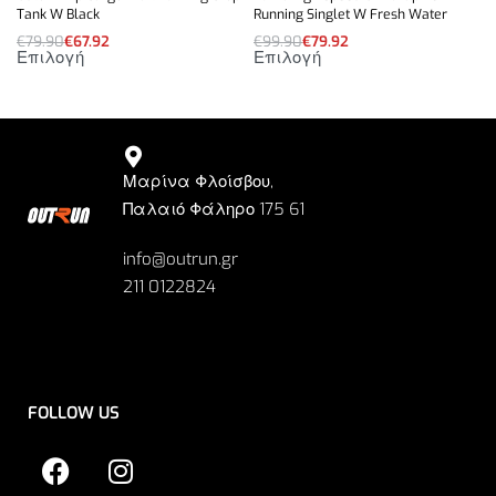
Tank W Black
Running Singlet W Fresh Water
€
79.90
€
67.92
€
99.90
€
79.92
Επιλογή
Επιλογή
Μαρίνα Φλοίσβου,
Παλαιό Φάληρο 175 61
info@outrun.gr
211 0122824
FOLLOW US