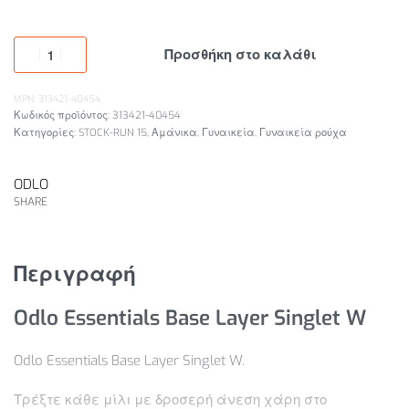
Προσθήκη στο καλάθι
MPN: 313421-40454
313421-40454
Κατηγορίες:
STOCK-RUN 15
,
Αμάνικα
,
Γυναικεία
,
Γυναικεία ρούχα
ODLO
SHARE
Περιγραφή
Odlo Essentials Base Layer Singlet W
Odlo Essentials Base Layer Singlet W.
Τρέξτε κάθε μίλι με δροσερή άνεση χάρη στο