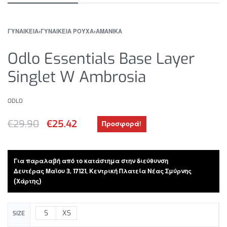
ΓΥΝΑΙΚΕΙΑ
›
ΓΥΝΑΙΚΕΙΑ ΡΟΥΧΑ
›
ΑΜΑΝΙΚΑ
Odlo Essentials Base Layer
Singlet W Ambrosia
ODLO
€
29.90
€
25.42
Προσφορά!
Για παραλαβή από το κατάστημα στην διεύθυνση
Δευτέρας Μαϊου 3, 17121, Κεντρική Πλατεία Νέας Σμύρνης
(Χάρτης)
S
XS
SIZE