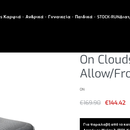
es Καρφιά
Ανδρικά
Γυναικεία
Παιδικά
STOCK-RUN
Διατ
ΑΝΔΡΙΚΑ
›
ΑΝΔΡΙΚΑ ΠΑΠΟΥΤΣ
On Cloud
Allow/Fr
ON
€
169.90
€
144.42
Για παραλαβή από το κατ