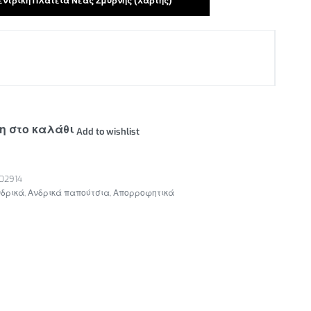
 Κεντρική Πλατεία Νέας Σμύρνης
(Χάρτης)
η στο καλάθι
Add to wishlist
02914
δρικά
,
Ανδρικά παπούτσια
,
Απορροφητικά