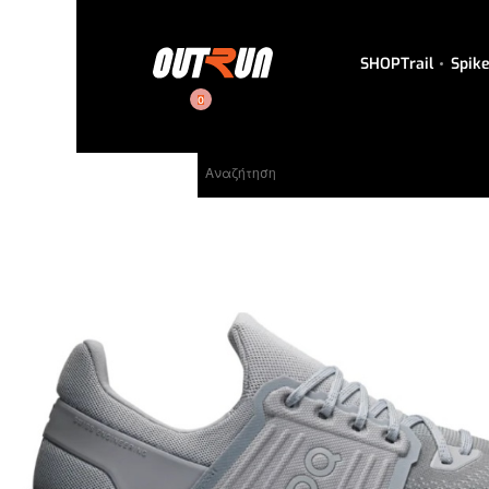
SHOP
Trail
Spik
0