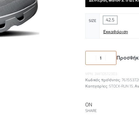
Δευτέρας Μαϊου 3, 17121,
42.5
SIZE
Εκκαθάριση
Προσθήκ
MPN: 3MF10572303
76155372
Κατηγορίες:
STOCK-RUN 15
,
Αν
ON
SHARE