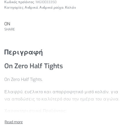
1MG10033350
Κατηγορίες:
Ανδρικά
,
Ανδρικά ρούχα
,
Κολάν
ON
SHARE
Περιγραφή
On Zero Half Tights
On Zero Half Tights.
Ελαφρύ, ευέλικτο και απορροφητικό μισό κολάν, για
να αποδώσεις το καλύτερό σου την ημέρα του αγώνα.
Χαρακτηριστικά Προϊόντος:
Απορρόφηση υγρασίας