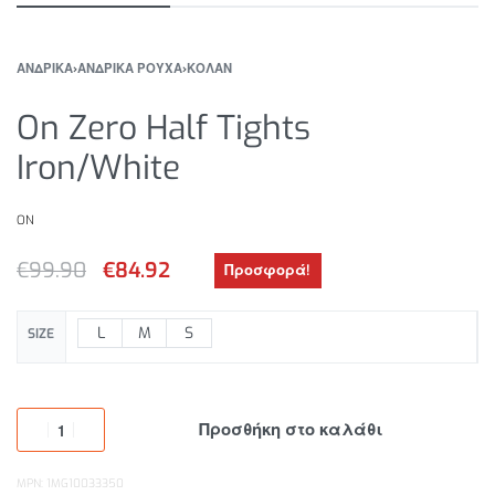
ΑΝΔΡΙΚΑ
›
ΑΝΔΡΙΚΑ ΡΟΥΧΑ
›
ΚΟΛΑΝ
On Zero Half Tights
Iron/White
ON
€
99.90
€
84.92
Προσφορά!
L
M
S
SIZE
Προσθήκη στο καλάθι
MPN: 1MG10033350