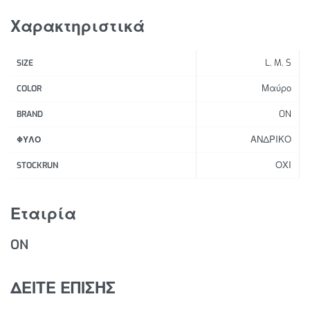
Ελαφρύ, τεχνικό στυλ
Ρυθμιζόμενη ζώνη μέσης
Χαρακτηριστικά
Ειδικά σχεδιασμένες, κολλημένες πίσω τσέπες για
αποθήκευση
L
,
M
,
S
SIZE
Γραφικό εμπνευσμένο από τα σχέδια που φορούν
οι αθλητές της On
Μαύρο
COLOR
ON
BRAND
ΑΝΔΡΙΚΟ
ΦΥΛΟ
ΟΧΙ
STOCKRUN
Εταιρία
ON
ΔΕΙΤΕ ΕΠΙΣΗΣ