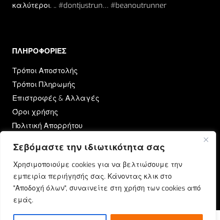
καλύτεροι. .. #dontjustrun… #beanoutrunner
ΠΛΗΡΟΦΟΡΙΕΣ​
Τρόποι Αποστολής
Τρόποι Πληρωμής
Επιστροφές & Αλλαγές
Όροι χρήσης
Πολιτική Απορρήτου
Σεβόμαστε την ιδιωτικότητα σας
OUTRUN
Χρησιμοποιούμε cookies για να βελτιώσουμε την
Ποιοι Είμαστε
εμπειρία περιήγησής σας. Κάνοντας κλικ στο
Επικοινωνία
"Αποδοχή όλων", συναινείτε στη χρήση των cookies από
Blog
εμάς.