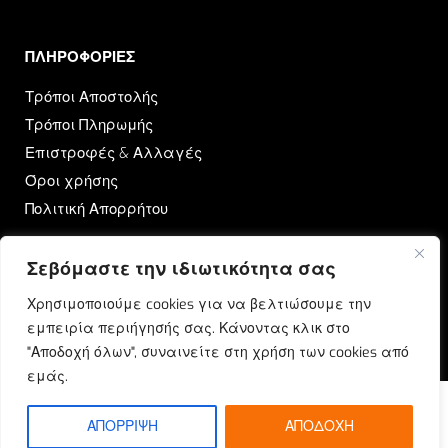
ΠΛΗΡΟΦΟΡΙΕΣ​
Τρόποι Αποστολής
Τρόποι Πληρωμής
Επιστροφές & Αλλαγές
Όροι χρήσης
Πολιτική Απορρήτου
OUTRUN
Σεβόμαστε την ιδιωτικότητα σας
Ποιοι Είμαστε
Χρησιμοποιούμε cookies για να βελτιώσουμε την
Επικοινωνία
εμπειρία περιήγησής σας. Κάνοντας κλικ στο
Blog
"Αποδοχή όλων", συναινείτε στη χρήση των cookies από
εμάς.
ΑΠΟΡΡΙΨΗ
ΑΠΟΔΟΧΗ