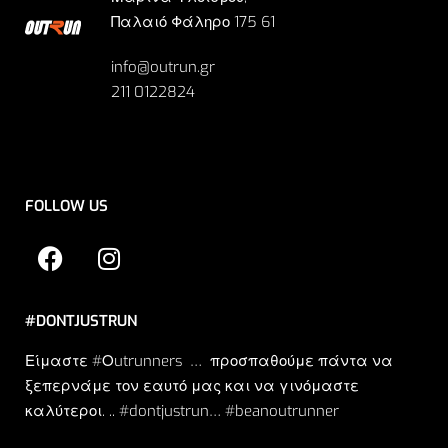
Παλαιό Φάληρο 175 61
info@outrun.gr
211 0122824
FOLLOW US
#DONTJUSTRUN
Είμαστε #Οutrunners … προσπαθούμε πάντα να
ξεπερνάμε τον εαυτό μας και να γινόμαστε
καλύτεροι. .. #dontjustrun… #beanoutrunner