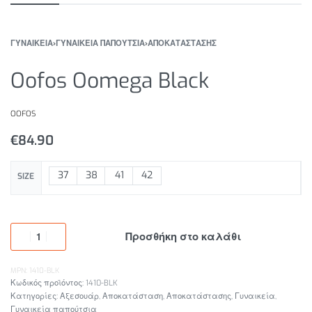
ΓΥΝΑΙΚΕΙΑ
›
ΓΥΝΑΙΚΕΙΑ ΠΑΠΟΥΤΣΙΑ
›
ΑΠΟΚΑΤΑΣΤΑΣΗΣ
Oofos Oomega Black
OOFOS
€
84.90
37
38
41
42
SIZE
Προσθήκη στο καλάθι
MPN: 1410-BLK
1410-BLK
Κατηγορίες:
Αξεσουάρ
,
Αποκατάσταση
,
Αποκατάστασης
,
Γυναικεία
,
Γυναικεία παπούτσια