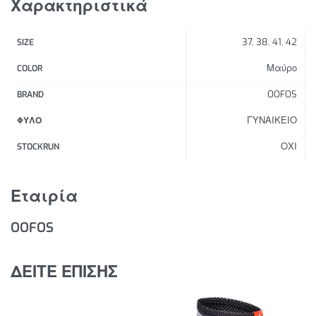
Χαρακτηριστικά
απορροφά τους κραδασμούς. Το OOmega είναι ένα
βήμα μπροστά στη μόδα και ένα ακόμη βήμα στην
37
,
38
,
41
,
42
SIZE
ενεργητική αποκατάσταση. OOmega, ένα γυναικείο
σανδάλι με πλατφόρμα για την αποκατάσταση που
Μαύρο
COLOR
καθορίζει τη μόδα, μέρα ή νύχτα.
OOFOS
BRAND
ΓΥΝΑΙΚΕΙΟ
ΦΥΛΟ
ΟΧΙ
STOCKRUN
Εταιρία
OOFOS
ΔΕΙΤΕ ΕΠΙΣΗΣ