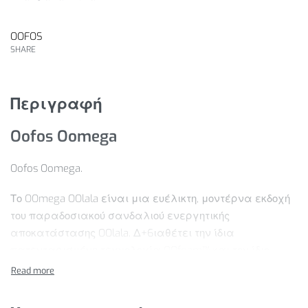
OOFOS
SHARE
Περιγραφή
Oofos Oomega
Oofos Oomega.
Το OOmega OOlala είναι μια ευέλικτη, μοντέρνα εκδοχή
του παραδοσιακού σανδαλιού ενεργητικής
αποκατάστασης OOlala. Δ+6ιαθέτει την ίδια
πατενταρισμένη τεχνολογία OOfoam™ και τον ίδιο
πατενταρισμένο σχεδιασμό του υποστρώματος – η
προσθήκη της ενδιάμεσης σόλας MEGA σας δίνει
επιπλέον 15 χιλιοστά τεχνολογίας OOfoam™ που