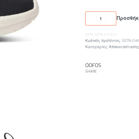
Προσθήκ
MPN: 5078-CHKBLK
5078-CHK
Κατηγορίες:
Αποκατάσταση
OOFOS
SHARE