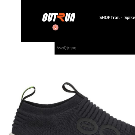
SHOP
Trail
Spik
0