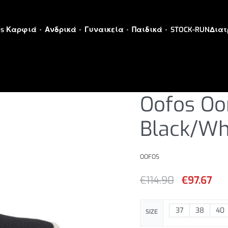
es Καρφιά
Ανδρικά
Γυναικεία
Παιδικά
STOCK-RUN
Διατ
ΓΥΝΑΙΚΕΙΑ
›
ΓΥΝΑΙΚΕΙΑ ΠΑΠΟ
Oofos O
Black/Wh
OOFOS
€
114.90
€
97.67
37
38
40
SIZE