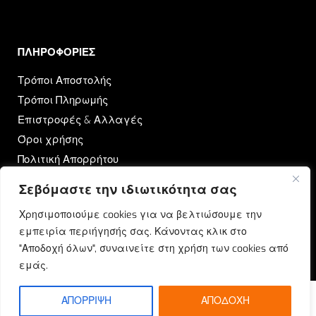
ΠΛΗΡΟΦΟΡΙΕΣ​
Τρόποι Αποστολής
Τρόποι Πληρωμής
Επιστροφές & Αλλαγές
Όροι χρήσης
Πολιτική Απορρήτου
Σεβόμαστε την ιδιωτικότητα σας
OUTRUN
Χρησιμοποιούμε cookies για να βελτιώσουμε την
Ποιοι Είμαστε
εμπειρία περιήγησής σας. Κάνοντας κλικ στο
Επικοινωνία
"Αποδοχή όλων", συναινείτε στη χρήση των cookies από
Blog
εμάς.
ΑΠΟΡΡΙΨΗ
ΑΠΟΔΟΧΗ