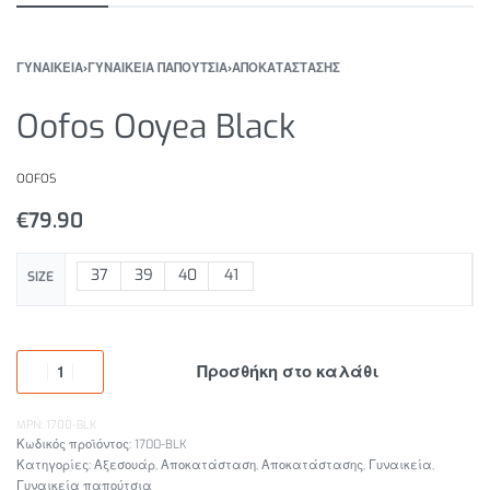
ΓΥΝΑΙΚΕΙΑ
›
ΓΥΝΑΙΚΕΙΑ ΠΑΠΟΥΤΣΙΑ
›
ΑΠΟΚΑΤΑΣΤΑΣΗΣ
Oofos Ooyea Black
OOFOS
€
79.90
37
39
40
41
SIZE
Προσθήκη στο καλάθι
MPN: 1700-BLK
1700-BLK
Κατηγορίες:
Αξεσουάρ
,
Αποκατάσταση
,
Αποκατάστασης
,
Γυναικεία
,
Γυναικεία παπούτσια