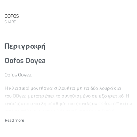
OOFOS
SHARE
Περιγραφή
Oofos Ooyea
Oofos Ooyea.
Η κλασικά μοντέρνα σιλουέτα με τα δύο λουράκια
του OOyea μετατρέπει το συνηθισμένο σε εξαιρετικό. Η
απίστευτα απαλή αίσθηση του επιπλέον OOfoam™ κάτω
από το πέλμα, ο ασφαλής σχεδιασμός με διπλό
λουράκι και ο πάτος που αγκαλιάζει το πόδι σου είναι
εδώ για να σου ανεβάζουν τη διάθεση όλη μέρα – από
την αποθεραπεία μετά το pilates μέχρι τις καθημερινές