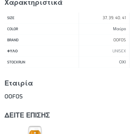
Χαρακτηριστικά
δουλειές και τις μετακινήσεις μέσα στην
πανεπιστημιούπολη.
37
,
39
,
40
,
41
SIZE
Χαρακτηριστικά Προϊόντος:
Μαύρο
COLOR
Η τεχνολογία OOfoam™ απορροφά 37%
OOFOS
BRAND
περισσότερους κραδασμούς σε σύγκριση με τα
UNISEX
παραδοσιακά αφρώδη υλικά υψηλής απόδοσης.
ΦΥΛΟ
Η στρογγυλεμένη φτέρνα και τα επιπλέον 6
ΟΧΙ
STOCKRUN
mm OOfoam™ κάτω από το πέλμα ενισχύουν την
εξαιρετικά μαλακή αίσθηση.
Εταιρία
Το υπερυψωμένο χείλος αγκαλιάζει το πόδι μέσα
στον πάτο, προσφέροντας μοναδικά απαλή
OOFOS
σταθερότητα.
Η χαρακτηριστική θήκη φτέρνας και η ενισχυμένη
καμάρα στηρίζουν το πόδι σε κάθε βήμα.
ΔΕΙΤΕ ΕΠΙΣΗΣ
Ο σχεδιασμός με διπλό λουράκι εξασφαλίζει πιο
σταθερή εφαρμογή στην καθημερινή κίνηση.
Αναζωογόνησε την καθημερινή σου ενεργή