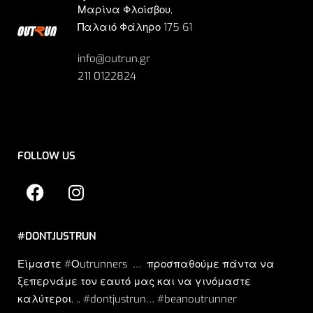
Μαρίνα Φλοίσβου,
Παλαιό Φάληρο 175 61
info@outrun.gr
211 0122824
FOLLOW US
#DONTJUSTRUN
Είμαστε #Οutrunners … προσπαθούμε πάντα να
ξεπερνάμε τον εαυτό μας και να γινόμαστε
καλύτεροι. .. #dontjustrun… #beanoutrunner