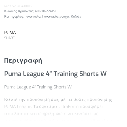
MPN: 528484-00X6
4069162241511
Κατηγορίες:
Γυναικεία
,
Γυναικεία ρούχα
,
Κολάν
PUMA
SHARE
Περιγραφή
Puma League 4″ Training Shorts W
Puma League 4″ Training Shorts W.
Κάντε την προπόνησή σας με τα σορτς προπόνησης
PUMA League. Το ύφασμα UltraForm προσφέρει
απαλότητα και στήριξη, ώστε να κινείστε με
αυτοπεποίθηση από το ζέσταμα μέχρι τις διατάσεις. Η