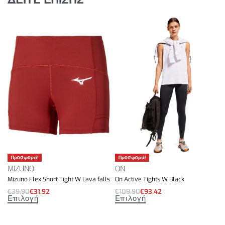
Προσφορά!
Προσφορά!
MIZUNO
ON
Mizuno Flex Short Tight W Lava falls
On Active Tights W Black
€
39.90
€
31.92
€
109.90
€
93.42
Επιλογή
Επιλογή