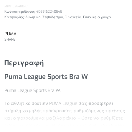
MPN: 528480-01
4069162240545
Κατηγορίες:
Αθλητικοί Στηθόδεσμοι
,
Γυναικεία
,
Γυναικεία ρούχα
PUMA
SHARE
Περιγραφή
Puma League Sports Bra W
Puma League Sports Bra W.
Το αθλητικό σουτιέν PUMA League σας προσφέρει
στήριξη χαμηλής πρόσκρουσης, ρυθμιζόμενες τιράντες
και αφαιρούμενα μαξιλαράκια – ώστε να ρυθμίζετε
εσείς την εφαρμογή. Η τεχνολογία dryCELL σας βοηθά