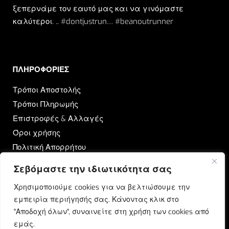
ξεπερνάμε τον εαυτό μας και να γινόμαστε
καλύτεροι. .. #dontjustrun… #beanoutrunner
ΠΛΗΡΟΦΟΡΙΕΣ​
Τρόποι Αποστολής
Τρόποι Πληρωμής
Επιστροφές & Αλλαγές
Όροι χρήσης
Πολιτική Απορρήτου
Σεβόμαστε την ιδιωτικότητα σας
OUTRUN
Χρησιμοποιούμε cookies για να βελτιώσουμε την
Ποιοι Είμαστε
εμπειρία περιήγησής σας. Κάνοντας κλικ στο
Επικοινωνία
"Αποδοχή όλων", συναινείτε στη χρήση των cookies από
Blog
εμάς.