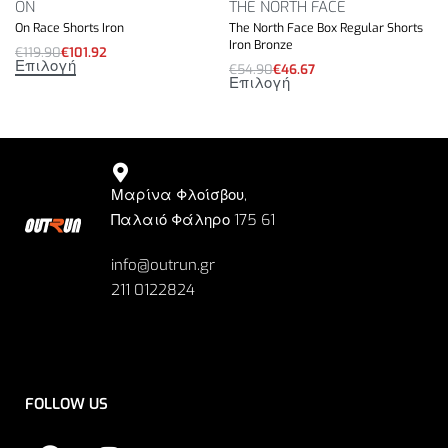
ON
THE NORTH FACE
On Race Shorts Iron
The North Face Box Regular Shorts
Iron Bronze
€
119.90
€
101.92
Επιλογή
€
54.90
€
46.67
Επιλογή
Μαρίνα Φλοίσβου,
Παλαιό Φάληρο 175 61
info@outrun.gr
211 0122824
FOLLOW US