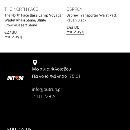
THE NORTH FACE
OSPREY
The North Face Base Camp Voyager
Osprey Transporter Waist Pack
Wallet Khaki Stone/Utility
Raven Black
Brown/Desert Stone
€
43.00
Επιλογή
€
27.00
Επιλογή
Μαρίνα Φλοίσβου,
Παλαιό Φάληρο 175 61
info@outrun.gr
211 0122824
FOLLOW US