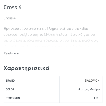
Cross 4
Cross 4.
Εμπνευσμένο από τα εμβληματικά μας σακίδια
ορεινού τρεξίματος, το CROSS 4 είναι ιδανικό για να
μεταφέρετε όλα όσα χρειάζεται να έχετε μαζί σας
στο τρέξιμο, στην πεζοπορία, στην ποδηλασία ή τις
εξερευνήσεις σας. Για να εξασφαλίζει ελαφρότητα
και γρήγορη κίνηση, χωρίς να προσθέτει βάρος, αυτό το
σακίδιο που μπορεί να χρησιμοποιηθεί σαν γιλέκο
Χαρακτηριστικά
συνδυάζει σταθερότητα, διαισθητική ρύθμιση και
ανάλαφρη άνεση. Κατάλληλο για κάθε περιπέτεια.
SALOMON
BRAND
Χαρακτηριστικά Προϊόντος:
Άσπρο, Μαύρο
COLOR
Εξαιρετική σταθερότητα
ΟΧΙ
STOCKRUN
Δύο θήκες για παγούρια