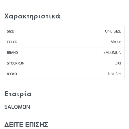
πρόσβαση.
Χαρακτηριστικά
Χαρακτηριστικά Προϊόντος:
Εύκολη μεταφορά
ONE SIZE
SIZE
Ένα απόλυτα ασφαλές ποτήρι: χωρίς PVC και
δισφαινόλη Α.
Μπλε
COLOR
Επαναχρησιμοποιήσιμο και πτυσσόμενο
SALOMON
BRAND
TPU
ΟΧΙ
STOCKRUN
Not Set
ΦΥΛΟ
Εταιρία
SALOMON
ΔΕΙΤΕ ΕΠΙΣΗΣ