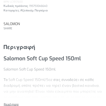
MPN: LC1917600
195751046640
Κατηγορίες:
Αξεσουάρ
,
Παγούρια
SALOMON
SHARE
Περιγραφή
Salomon Soft Cup Speed 150ml
Salomon Soft Cup Speed 150ml.
Το Soft Cup Speed 150ml/5oz σας συνοδεύει σε κάθε
διαδρομή, οπότε πρέπει να τηρεί έναν βασικό κανόνα,
να μην αναπηδά! Είναι τόσο εύκαμπτο που μπορείτε να
το αποθηκεύετε στην τσέπη σας. Ή να το στερεώνετε το
χρησιμοποιώντας τον ειδικό δακτύλιο για εύκολη