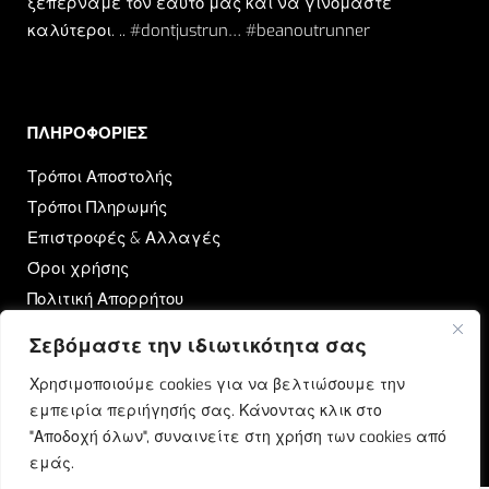
ξεπερνάμε τον εαυτό μας και να γινόμαστε
καλύτεροι. .. #dontjustrun… #beanoutrunner
ΠΛΗΡΟΦΟΡΙΕΣ​
Τρόποι Αποστολής
Τρόποι Πληρωμής
Επιστροφές & Αλλαγές
Όροι χρήσης
Πολιτική Απορρήτου
Σεβόμαστε την ιδιωτικότητα σας
OUTRUN
Χρησιμοποιούμε cookies για να βελτιώσουμε την
Ποιοι Είμαστε
εμπειρία περιήγησής σας. Κάνοντας κλικ στο
Επικοινωνία
"Αποδοχή όλων", συναινείτε στη χρήση των cookies από
Blog
εμάς.