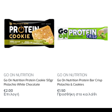
Energy value:
1880kJ / 453kcal
Fat
28 g
– including saturated fatty acids
18 g
Carbohydrates
32 g
– including sugars
1,6 g
Fibre
7,9 g
Proteins
23 g
GO ON NUTRITION
GO ON NUTRITION
Salt
0.7 g
Go On Nutrition Protein Cookie 50gr
Go On Nutrition Protein Bar Crisp
Pistachio White Chocolate
Pistachio & Cookies
€
2.00
€
1.50
Επιλογή
Προσθήκη στο καλάθι