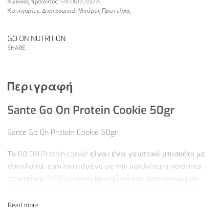
5900617039774
Κατηγορίες:
Διατροφικά
,
Μπάρες Πρωτεΐνης
GO ON NUTRITION
SHARE
Περιγραφή
Sante Go On Protein Cookie 50gr
Sante Go On Protein Cookie 50gr.
Το GO ON Protein cookie είναι ένα γευστικό μπισκότο με
σοκολάτα, εμπλουτισμένο με την υψηλότερη ποιότητα
πρωτεΐνης WPC(υγιεινή πρωτεΐνη) και απομονωμένη
πρωτεΐνη γάλακτος MPI. Αυτά τα μπισκότα πρωτεΐνης,
παρασκευασμένα με την προσθήκη ποιοτικού βουτύρου
είναι το τέλειο υποκατάστατο των γλυκών. Λόγω της