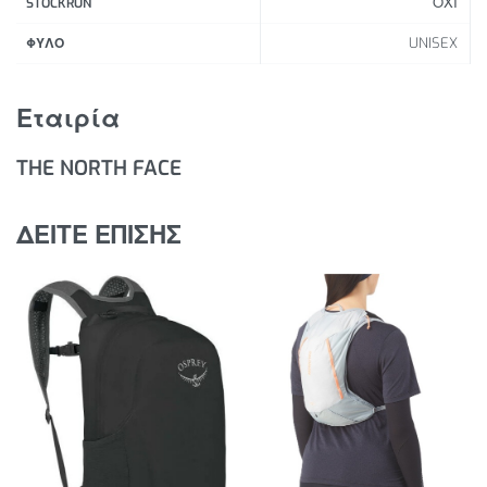
ΟΧΙ
STOCKRUN
Σύστημα ανάρτησης FlexVent™ για μέγιστη άνεση.
UNISEX
Επενδυμένη θήκη για φορητό υπολογιστή στο κύριο
ΦΥΛΟ
διαμέρισμα.
Μπροστινό διαμέρισμα με εσωτερική οργάνωση,
Εταιρία
διαθέτοντας μια επιπλέον επενδυμένη θήκη για
tablet, θήκες για στυλό και επιπλέον τσέπες με
THE NORTH FACE
φερμουάρ.
Ο ανακλαστικός βρόχος για φως ποδηλάτου, οι
ΔΕΙΤΕ ΕΠΙΣΗΣ
θηλιές για μπουκάλια νερού και οι ιμάντες των
ιμάντων ώμου δημιουργούν ανακλαστικότητα 360
μοιρών για να είστε πιο ορατοί σε συνθήκες
χαμηλού φωτισμού.
Δύο εξωτερικές τσέπες από πλέγμα για μπουκάλια
νερού.
Ελαστικό σύστημα bungee για εξωτερική
αποθήκευση.
Άνετη, επενδυμένη χειρολαβή στην κορυφή.
Ιμάντας στέρνου με αγκράφα σφυρίχτρας.