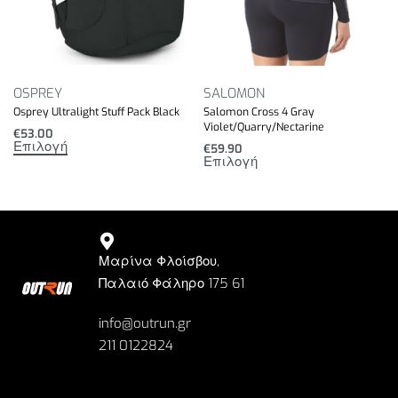
OSPREY
SALOMON
Osprey Ultralight Stuff Pack Black
Salomon Cross 4 Gray
Violet/Quarry/Nectarine
€
53.00
Επιλογή
€
59.90
Επιλογή
Μαρίνα Φλοίσβου,
Παλαιό Φάληρο 175 61
info@outrun.gr
211 0122824