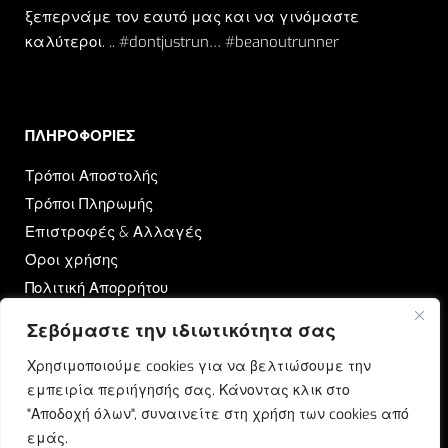
ξεπερνάμε τον εαυτό μας και να γινόμαστε
καλύτεροι. .. #dontjustrun… #beanoutrunner
ΠΛΗΡΟΦΟΡΙΕΣ​
Τρόποι Αποστολής
Τρόποι Πληρωμής
Επιστροφές & Αλλαγές
Όροι χρήσης
Πολιτική Απορρήτου
Σεβόμαστε την ιδιωτικότητα σας
OUTRUN
Χρησιμοποιούμε cookies για να βελτιώσουμε την
Ποιοι Είμαστε
εμπειρία περιήγησής σας. Κάνοντας κλικ στο
Επικοινωνία
"Αποδοχή όλων", συναινείτε στη χρήση των cookies από
Blog
εμάς.