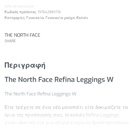
MPN: NF0A89181OI1
197642883716
Κατηγορίες:
Γυναικεία
,
Γυναικεία ρούχα
,
Κολάν
THE NORTH FACE
SHARE
Περιγραφή
The North Face Refina Leggings W
The North Face Refina Leggings W.
Είτε τρέχετε σε ένα νέο μονοπάτι, είτε δοκιμάζετε τα
όρια της προπόνησής σας, το κολάν Refina Leggings
είναι ιδανικό για μια σειρά ενεργών δραστηριοτήτων.
Το Darting στις ραφές στο πάνω μέρος του ποδιού