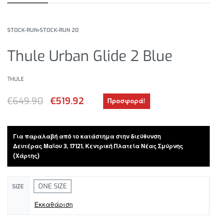
STOCK-RUN
›
STOCK-RUN 20
Thule Urban Glide 2 Blue
THULE
€
649.90
€
519.92
Προσφορά!
Για παραλαβή από το κατάστημα στην διεύθυνση
Δευτέρας Μαϊου 3, 17121, Κεντρική Πλατεία Νέας Σμύρνης
(Χάρτης)
ONE SIZE
SIZE
Εκκαθάριση