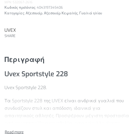
MPN: 532067-2616
4043197345406
Κατηγορίες:
Αξεσουάρ
,
Αξεσουάρ Κεφαλής
,
Γυαλιά ηλίου
UVEX
SHARE
Περιγραφή
Uvex Sportstyle 228
Uvex Sportstyle 228.
Τα Sportstyle 228 της UVEX είναι ανδρικά γυαλιά που
συνδυάζουν στυλ και απόδοση, ιδανικά για
απαιτητικούς αθλητές. Προσφέρουν μέγιστη προστασία
από την υπεριώδη ακτινοβολία, απαράμιλλη άνεση
χάρη στο μικρό βάρος τους και καθαρή όραση χάρη