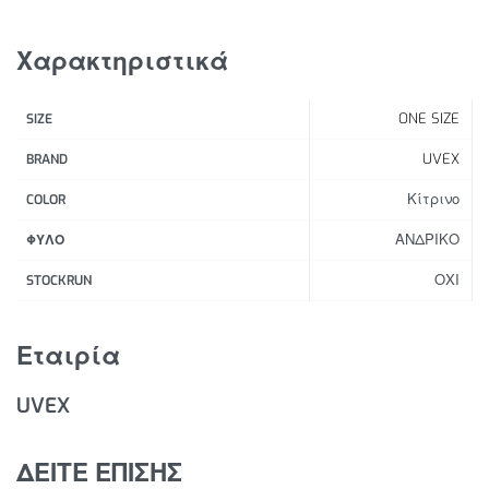
στην τεχνολογία φακών υψηλής ποιότητας. Είτε είστε
φανατικός ποδηλάτης είτε ερασιτέχνης πεζοπόρος, τα
Χαρακτηριστικά
Sportstyle 228 εγγυώνται μια εξαιρετική οπτική
εμπειρία.
ONE SIZE
SIZE
Χαρακτηριστικά Προϊόντος:
UVEX
BRAND
Ανθεκτικό πλαστικό
Κίτρινο
COLOR
Υλικό φακού: Πολυκαρβονικό
ΑΝΔΡΙΚΟ
Προστασία: 100% προστασία UVA, UVB, UVC
ΦΥΛΟ
Τεχνολογία φακού: Litemirror (αντανακλά τις
ΟΧΙ
STOCKRUN
βλαβερές υπέρυθρες ακτίνες)
Ελαφρύ για βέλτιστη άνεση
Εταιρία
Ρυθμιζόμενα μαξιλαράκια μύτης και άκρες
κροτάφων
UVEX
Άμεσος εξαερισμός πλαισίου για όραση χωρίς
ομίχλη
ΔΕΙΤΕ ΕΠΙΣΗΣ