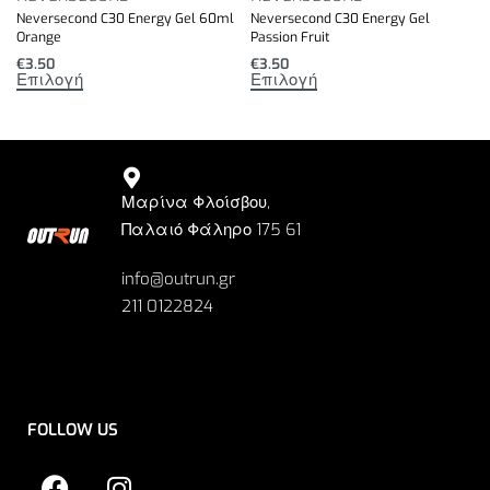
Neversecond C30 Energy Gel 60ml
Neversecond C30 Energy Gel
Orange
Passion Fruit
€
3.50
€
3.50
Επιλογή
Επιλογή
Μαρίνα Φλοίσβου,
Παλαιό Φάληρο 175 61
info@outrun.gr
211 0122824
FOLLOW US