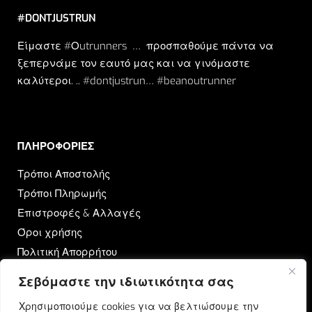
#DONTJUSTRUN
Είμαστε #Οutrunners … προσπαθούμε πάντα να
ξεπερνάμε τον εαυτό μας και να γινόμαστε
καλύτεροι. .. #dontjustrun… #beanoutrunner
ΠΛΗΡΟΦΟΡΙΕΣ​
Τρόποι Αποστολής
Τρόποι Πληρωμής
Επιστροφές & Αλλαγές
Όροι χρήσης
Πολιτική Απορρήτου
Σεβόμαστε την ιδιωτικότητα σας
OUTRUN
Χρησιμοποιούμε cookies για να βελτιώσουμε την