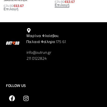
€
74.90
€
63.67
Επιλογή
€
74.90
€
63.67
Επιλογή
Μαρίνα Φλοίσβου,
Παλαιό Φάληρο 175 61
info@outrun.gr
211 0122824
FOLLOW US