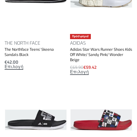
Προσφορά!
THE NORTH FACE
ADIDAS
The Northface Teens’ Skeena
Adidas Star Wars Runner Shoes Kids
Sandals Black
Off White/ Sandy Pink/ Wonder
Beige
€
42.00
Επιλογή
€
69.90
€
59.42
Επιλογή