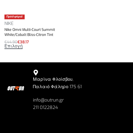
Προσφορά!
NIKE
Nike Omni Multi-Court Summit
White/Cobalt Bliss-Citron Tint
€
44.90
€
38.17
Επιλογή
Μαρίνα Φλοίσβου,
Παλαιό Φάληρο 175 61
info@outrun.gr
211 0122824