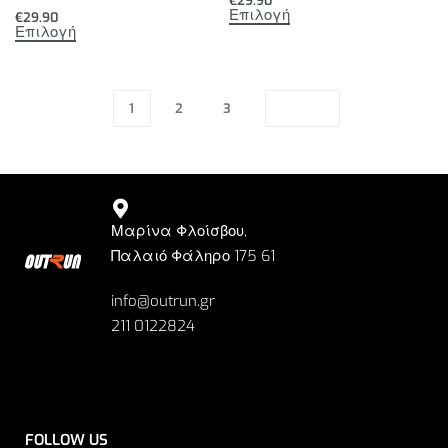
€
29.90
Επιλογή
€
29.90
Επιλογή
1
2
3
Μαρίνα Φλοίσβου,
Παλαιό Φάληρο 175 61
info@outrun.gr
211 0122824
FOLLOW US