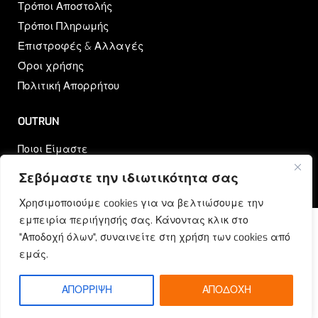
Τρόποι Αποστολής
Τρόποι Πληρωμής
Επιστροφές & Αλλαγές
Όροι χρήσης
Πολιτική Απορρήτου
OUTRUN
Ποιοι Είμαστε
Επικοινωνία
Σεβόμαστε την ιδιωτικότητα σας
Blog
Χρησιμοποιούμε cookies για να βελτιώσουμε την
εμπειρία περιήγησής σας. Κάνοντας κλικ στο
"Αποδοχή όλων", συναινείτε στη χρήση των cookies από
εμάς.
© Outrun 2023. All rights reserved | Produced by
ETOUCH
ΑΠΟΡΡΙΨΗ
ΑΠΟΔΟΧΗ