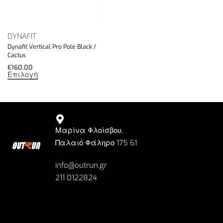
DYNAFIT
Dynafit Vertical Pro Pole Black /
Cactus
€
160.00
Επιλογή
Μαρίνα Φλοίσβου,
Παλαιό Φάληρο 175 61
info@outrun.gr
211 0122824