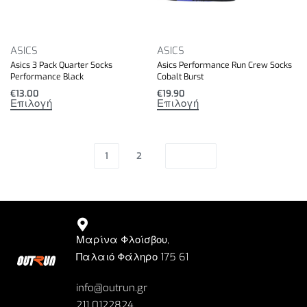
ASICS
ASICS
Asics 3 Pack Quarter Socks
Asics Performance Run Crew Socks
Performance Black
Cobalt Burst
€
13.00
€
19.90
Επιλογή
Επιλογή
1
2
Μαρίνα Φλοίσβου,
Παλαιό Φάληρο 175 61
info@outrun.gr
211 0122824