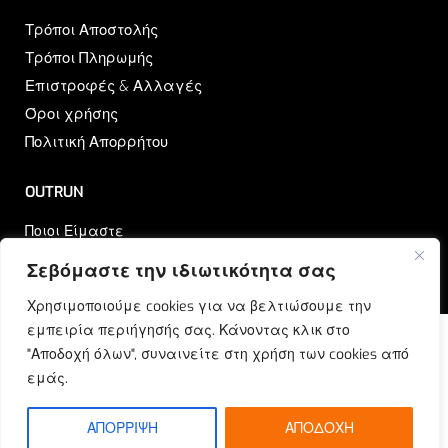
Τρόποι Αποστολής
Τρόποι Πληρωμής
Επιστροφές & Αλλαγές
Όροι χρήσης
Πολιτική Απορρήτου
OUTRUN
Ποιοι Είμαστε
Επικοινωνία
Σεβόμαστε την ιδιωτικότητα σας
Blog
Χρησιμοποιούμε cookies για να βελτιώσουμε την
εμπειρία περιήγησής σας. Κάνοντας κλικ στο
"Αποδοχή όλων", συναινείτε στη χρήση των cookies από
εμάς.
© Outrun 2023. All rights reserved | Produced by
ETOUCH
ΑΠΟΡΡΙΨΗ
ΑΠΟΔΟΧΗ