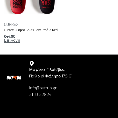
CURREX
Currex Runpro Soles Low Profile Red
€
44.90
Επιλογή
Μαρίνα Φλοίσβου,
Παλαιό Φάληρο 175 61
info@outrun.gr
211 0122824