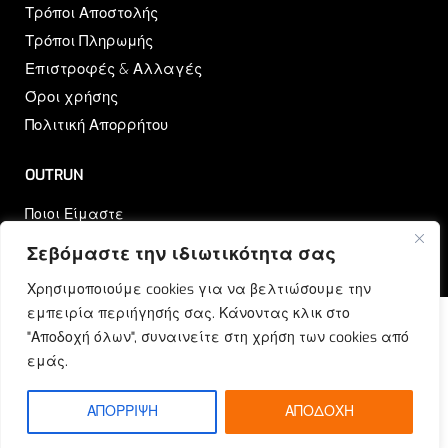
Τρόποι Αποστολής
Τρόποι Πληρωμής
Επιστροφές & Αλλαγές
Όροι χρήσης
Πολιτική Απορρήτου
OUTRUN
Ποιοι Είμαστε
Επικοινωνία
Σεβόμαστε την ιδιωτικότητα σας
Blog
Χρησιμοποιούμε cookies για να βελτιώσουμε την
εμπειρία περιήγησής σας. Κάνοντας κλικ στο
"Αποδοχή όλων", συναινείτε στη χρήση των cookies από
εμάς.
© Outrun 2023. All rights reserved | Produced by
ETOUCH
ΑΠΟΡΡΙΨΗ
ΑΠΟΔΟΧΗ