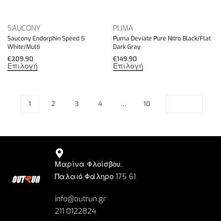
SAUCONY
PUMA
Saucony Endorphin Speed 5
Puma Deviate Pure Nitro Black/Flat
White/Multi
Dark Gray
€
209.90
€
149.90
Επιλογή
Επιλογή
1
2
3
4
…
10
Μαρίνα Φλοίσβου,
Παλαιό Φάληρο 175 61
info@outrun.gr
211 0122824