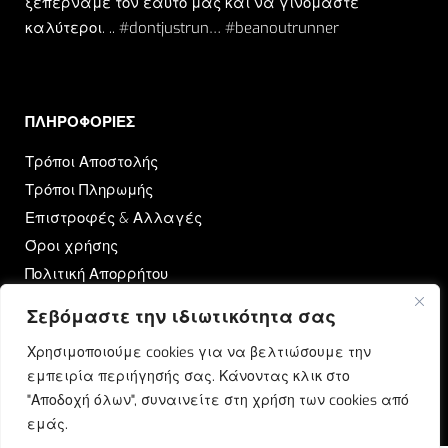
ξεπερνάμε τον εαυτό μας και να γινόμαστε
καλύτεροι. .. #dontjustrun… #beanoutrunner
ΠΛΗΡΟΦΟΡΙΕΣ​
Τρόποι Αποστολής
Τρόποι Πληρωμής
Επιστροφές & Αλλαγές
Όροι χρήσης
Πολιτική Απορρήτου
Σεβόμαστε την ιδιωτικότητα σας
OUTRUN
Χρησιμοποιούμε cookies για να βελτιώσουμε την
Ποιοι Είμαστε
εμπειρία περιήγησής σας. Κάνοντας κλικ στο
Επικοινωνία
"Αποδοχή όλων", συναινείτε στη χρήση των cookies από
Blog
εμάς.