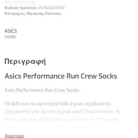
MPN: 3013B283-300
4571633220760
Κατηγορίες:
Αξεσουάρ
,
Κάλτσες
ASICS
SHARE
Περιγραφή
Asics Performance Run Crew Socks
Asics Performance Run Crew Socks.
Το δεξί και το αριστερό πόδι έχουν σχεδιαστεί
ξεχωριστά για άριστη εφαρμογή. Παράλληλα, το
δυναμικό άνω μέρος είναι μαλακό και στεγνώνει
γρήγορα, ενώ το πλεκτό ύφασμα από πλέγμα
προσφέρει απαλή αίσθηση και προηγμένο αερισμό. Η