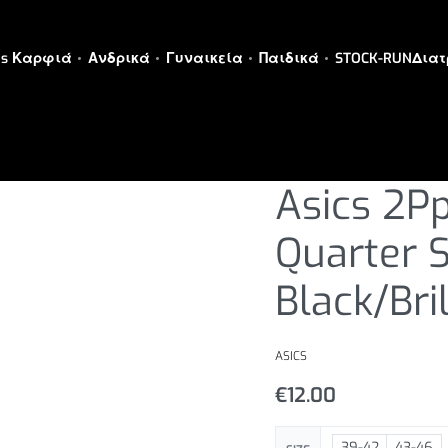
es Καρφιά
Ανδρικά
Γυναικεία
Παιδικά
STOCK-RUN
Διατ
ΑΞΕΣΟΥΑΡ
›
ΚΑΛΤΣΕΣ
Asics 2P
Quarter 
Black/Bri
ASICS
€
12.00
39-42
43-46