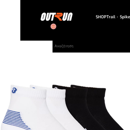
SHOP
Trail
Spik
0