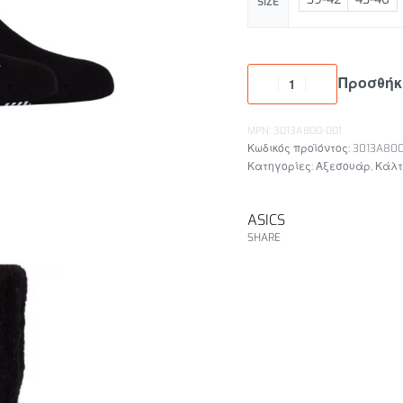
SIZE
Προσθήκ
MPN: 3013A800-001
3013A800
Κατηγορίες:
Αξεσουάρ
,
Κάλτ
ASICS
SHARE