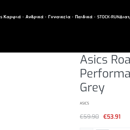
es Καρφιά
Ανδρικά
Γυναικεία
Παιδικά
STOCK-RUN
Διατ
ΑΝΔΡΙΚΑ
›
ΑΝΔΡΙΚΑ ΡΟΥΧΑ
›
Σ
Asics Roa
Performa
Grey
ASICS
€
59.90
€
53.91