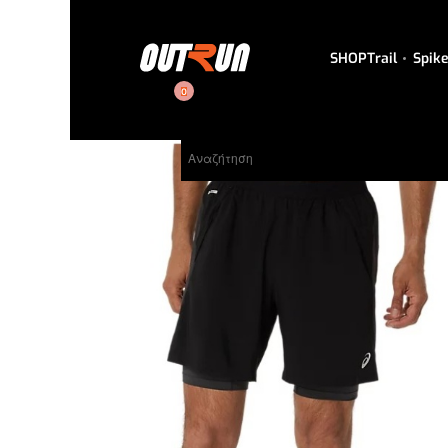
SHOP
Trail
Spik
0