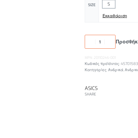
S
SIZE
Εκκαθάριση
Προσθήκ
MPN: 2011D246-001
45701583
Κατηγορίες:
Ανδρικά
,
Ανδρικ
ASICS
SHARE