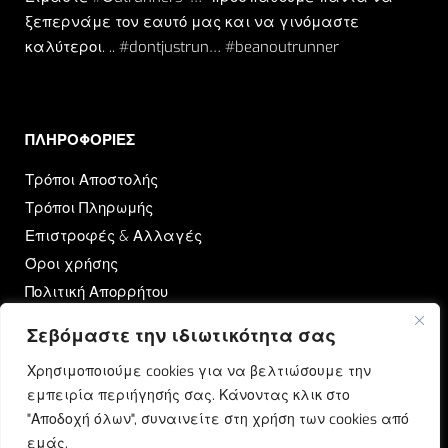
ξεπερνάμε τον εαυτό μας και να γινόμαστε
καλύτεροι. .. #dontjustrun… #beanoutrunner
ΠΛΗΡΟΦΟΡΙΕΣ​
Τρόποι Αποστολής
Τρόποι Πληρωμής
Επιστροφές & Αλλαγές
Όροι χρήσης
Πολιτική Απορρήτου
Σεβόμαστε την ιδιωτικότητα σας
OUTRUN
Χρησιμοποιούμε cookies για να βελτιώσουμε την
Ποιοι Είμαστε
εμπειρία περιήγησής σας. Κάνοντας κλικ στο
Επικοινωνία
"Αποδοχή όλων", συναινείτε στη χρήση των cookies από
Blog
εμάς.