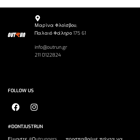
Μαρίνα Φλοίσβου,
Παλαιό Φάληρο 175 61
info@outrun.gr
211 0122824
FOLLOW US
#DONTJUSTRUN
Είμαστε #Οutrunners … προσπαθούμε πάντα να