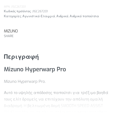
MPN: J1GC267201
J1GC267201
Κατηγορίες:
Αγωνιστικά-Ελαφριά
,
Ανδρικά
,
Ανδρικά παπούτσια
MIZUNO
SHARE
Περιγραφή
Mizuno Hyperwarp Pro
Mizuno Hyperwarp Pro.
Αυτό το υψηλής απόδοσης παπούτσι για τρέξιμο βοηθά
τους ελίτ δρομείς να επιτύχουν την απόλυτη ομαλή
διαδρομή. H βελτιωμένη δομή SMOOTH SPEED ASSIST
(SSA) της Mizuno σε όλη τη σόλα προσφέρει πρόσθετη