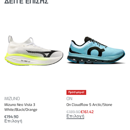
ΔΕΙΤΕ ΕΠΙΣΗΣ
προσφέρει ασφαλή και υψηλής ποιότητας
εφαρμογή.
MIZUNO ENERZY XP, υλικό υψηλής απόκρισης και
υψηλής απόδοσης στη μεσαία σόλα που υποστηρίζει
το γρήγορο τρέξιμο με την κορυφαία ισορροπία
απαλότητας, απόδοσης ενέργειας και
ελαφρότητας.
Ελαφριά εξωτερική Σόλα G3 με υψηλή πρόσφυση
που υποστηρίζει το γρήγορο τρέξιμο.
Το επάνω μέρος χρησιμοποιεί ελαφρύ,
αναπνεύσιμο και εύκαμπτο υλικό για να
προσφέρει ασφαλή και υψηλής ποιότητας
εφαρμογή.
Προσφορά!
MIZUNO
ON
Βάρος: 200gr.
Mizuno Neo Vista 3
On Cloudflow 5 Arctic/Stone
White/Black/Orange
€
189.90
€
161.42
Επιλογή
€
194.90
Επιλογή