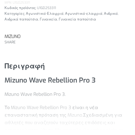
MPN: U1GD253311
U1GD253311
Κατηγορίες:
Αγωνιστικά-Ελαφριά
,
Αγωνιστικά-ελαφριά
,
Ανδρικά
,
Ανδρικά παπούτσια
,
Γυναικεία
,
Γυναικεία παπούτσια
MIZUNO
SHARE
Περιγραφή
Mizuno Wave Rebellion Pro 3
Mizuno Wave Rebellion Pro 3.
Το Mizuno Wave Rebellion Pro 3 είναι η νέα
επαναστατική πρόταση της Mizuno.Σχεδιασμένη για
αθλητές που αναζητούν ταχύτερες επιδόσεις και
ασυναγώνιστη ώθηση. Με τεχνολογία carbon plate, το