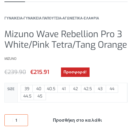
ΓΥΝΑΙΚΕΙΑ
›
ΓΥΝΑΙΚΕΙΑ ΠΑΠΟΥΤΣΙΑ
›
ΑΓΩΝΙΣΤΙΚΑ-ΕΛΑΦΡΙΑ
Mizuno Wave Rebellion Pro 3
White/Pink Tetra/Tang Orange
MIZUNO
€
239.90
€
215.91
Προσφορά!
39
40
40.5
41
42
42.5
43
44
SIZE
44.5
45
Προσθήκη στο καλάθι