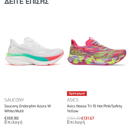
ΔΕΙΤΕ ΕΠΙΣΗΣ
και ανθεκτικότητα, ακόμα και σε απαιτητικές
συνθήκες, για απόλυτη σταθερότητα.
Ειδικός σχεδιασμός Rocker Shape που διευκολύνει
την ώθηση και την επιτάχυνση, ιδανικό για
αγωνιστικούς ρυθμούς.
Βάρος: 225gr.
Προσφορά!
SAUCONY
ASICS
Saucony Endorphin Azura W
Asics Noosa Tri 15 Hot Pink/Safety
White/Multi
Yellow
€
159.90
€
154.90
€
131.67
Επιλογή
Επιλογή