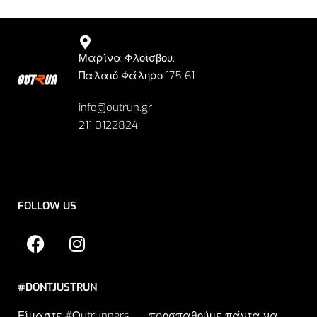
Μαρίνα Φλοίσβου,
Παλαιό Φάληρο 175 61
info@outrun.gr
211 0122824
FOLLOW US
#DONTJUSTRUN
Είμαστε #Οutrunners … προσπαθούμε πάντα να