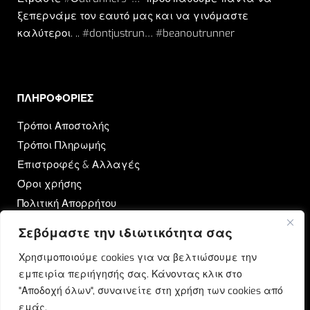
ξεπερνάμε τον εαυτό μας και να γινόμαστε
καλύτεροι. .. #dontjustrun… #beanoutrunner
ΠΛΗΡΟΦΟΡΙΕΣ​
Τρόποι Αποστολής
Τρόποι Πληρωμής
Επιστροφές & Αλλαγές
Όροι χρήσης
Πολιτική Απορρήτου
Σεβόμαστε την ιδιωτικότητα σας
OUTRUN
Χρησιμοποιούμε cookies για να βελτιώσουμε την
Ποιοι Είμαστε
εμπειρία περιήγησής σας. Κάνοντας κλικ στο
Επικοινωνία
"Αποδοχή όλων", συναινείτε στη χρήση των cookies από
Blog
εμάς.