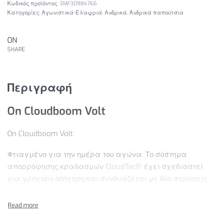
3MF30984766
Κατηγορίες:
Αγωνιστικά-Ελαφριά
,
Ανδρικά
,
Ανδρικά παπούτσια
ON
SHARE
Περιγραφή
On Cloudboom Volt
On Cloudboom Volt.
Φτιαγμένο για την ημέρα του αγώνα. Το σύστημα
απορρόφησης κραδασμών CloudTec® έχει σχεδιαστεί
για γρήγορη οδήγηση και συνδυάζεται με δύο στρώσεις
αφρού Helion™ HF hyper για απόδοση ενέργειας.
Χαρακτηριστικά Προϊόντος: