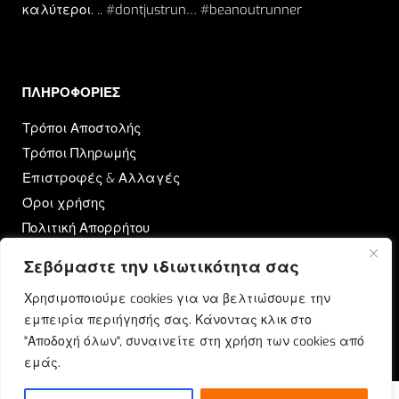
καλύτεροι. .. #dontjustrun… #beanoutrunner
ΠΛΗΡΟΦΟΡΙΕΣ​
Τρόποι Αποστολής
Τρόποι Πληρωμής
Επιστροφές & Αλλαγές
Όροι χρήσης
Πολιτική Απορρήτου
Σεβόμαστε την ιδιωτικότητα σας
OUTRUN
Χρησιμοποιούμε cookies για να βελτιώσουμε την
Ποιοι Είμαστε
εμπειρία περιήγησής σας. Κάνοντας κλικ στο
Επικοινωνία
"Αποδοχή όλων", συναινείτε στη χρήση των cookies από
Blog
εμάς.