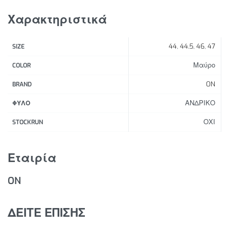
Χαρακτηριστικά Προϊόντος:
Χαρακτηριστικά
Σύστημα απορρόφησης κραδασμών CloudTec®
σχεδιασμένο για σταθερό τρέξιμο
44
,
44.5
,
46
,
47
SIZE
Αφρός Helion™ για άνεση και απορρόφηση
κραδασμών
Μαύρο
COLOR
Ασύμμετρη κλιπ φτέρνας για βέλτιστη στήριξη
ON
BRAND
Πλέγμα άνω μέρους σχεδιασμένο για αναπνοή
ΑΝΔΡΙΚΟ
Απαλή φτέρνα και γλώσσα για άνεση και εύκολη
ΦΥΛΟ
εφαρμογή
ΟΧΙ
STOCKRUN
Αντανακλαστικές λεπτομέρειες
Βελτιωμένη εξωτερική σόλα από καουτσούκ για
Εταιρία
πρόσφυση και ανθεκτικότητα
Βάρος: 311gr.
ON
Drop: 8mm.
ΔΕΙΤΕ ΕΠΙΣΗΣ