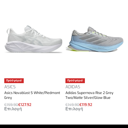
Προσφορά!
Προσφορά!
ASICS
ADIDAS
Asics Novablast 5 White/Piedmont
Adidas Supernova Rise 2 Grey
Grey
Two/Matte Silver/Glow Blue
€
159.90
€
127.92
€
149.90
€
119.92
Επιλογή
Επιλογή