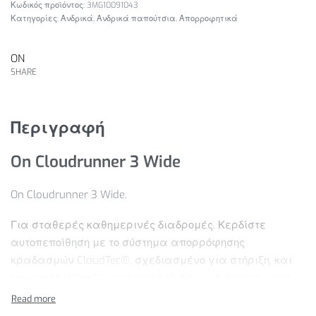
3MG10091043
Κατηγορίες:
Ανδρικά
,
Ανδρικά παπούτσια
,
Απορροφητικά
ON
SHARE
Περιγραφή
On Cloudrunner 3 Wide
On Cloudrunner 3 Wide.
Για σταθερές καθημερινές διαδρομές. Κερδίστε
αυτοπεποίθηση με το σύστημα απορρόφησης
κραδασμών CloudTec®, σχεδιασμένο για στήριξη, και
τον αφρό Helion™ για διαρκή άνεση, χιλιόμετρο μετά
χιλιόμετρο.