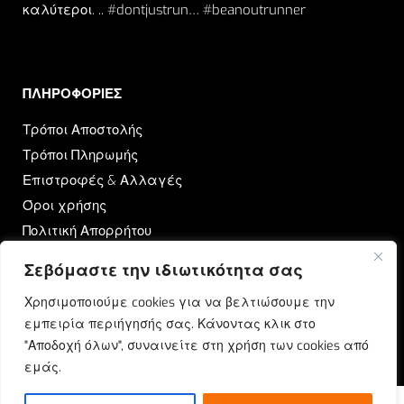
καλύτεροι. .. #dontjustrun… #beanoutrunner
ΠΛΗΡΟΦΟΡΙΕΣ​
Τρόποι Αποστολής
Τρόποι Πληρωμής
Επιστροφές & Αλλαγές
Όροι χρήσης
Πολιτική Απορρήτου
Σεβόμαστε την ιδιωτικότητα σας
OUTRUN
Χρησιμοποιούμε cookies για να βελτιώσουμε την
Ποιοι Είμαστε
εμπειρία περιήγησής σας. Κάνοντας κλικ στο
Επικοινωνία
"Αποδοχή όλων", συναινείτε στη χρήση των cookies από
Blog
εμάς.