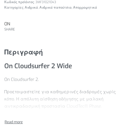
3MF31021043
Κατηγορίες:
Ανδρικά
,
Ανδρικά παπούτσια
,
Απορροφητικά
ON
SHARE
Περιγραφή
On Cloudsurfer 2 Wide
On Cloudsurfer 2.
Προετοιμαστείτε για καθημερινές διαδρομές χωρίς
κόπο. Η απόλυτη αίσθηση οδήγησης με μαλακή
αντικραδασμική προστασία CloudTec® Phase.
Χαρακτηριστικά Προϊόντος: