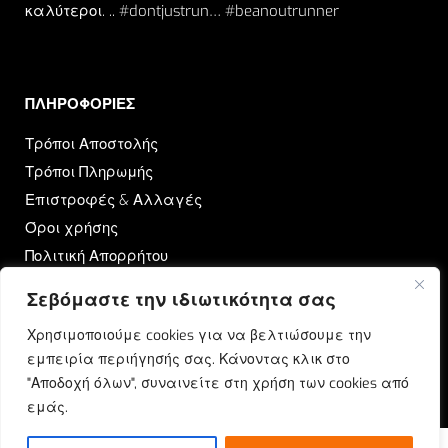
καλύτεροι. .. #dontjustrun… #beanoutrunner
ΠΛΗΡΟΦΟΡΙΕΣ​
Τρόποι Αποστολής
Τρόποι Πληρωμής
Επιστροφές & Αλλαγές
Όροι χρήσης
Πολιτική Απορρήτου
Σεβόμαστε την ιδιωτικότητα σας
OUTRUN
Χρησιμοποιούμε cookies για να βελτιώσουμε την
Ποιοι Είμαστε
εμπειρία περιήγησής σας. Κάνοντας κλικ στο
Επικοινωνία
"Αποδοχή όλων", συναινείτε στη χρήση των cookies από
Blog
εμάς.