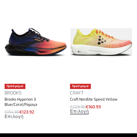
Προσφορά!
Προσφορά!
BROOKS
CRAFT
Brooks Hyperion 3
Craft Nordlite Speed Yellow
Blue/Coral/Papaya
€
229.90
€
160.93
Επιλογή
€
154.90
€
123.92
Επιλογή