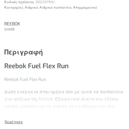
100235790U
Κατηγορίες:
Ανδρικά
,
Ανδρικά παπούτσια
,
Απορροφητικά
REEBOK
SHARE
Περιγραφή
Reebok Fuel Flex Run
Reebok Fuel Flex Run.
Δώσε ενέργεια στην ημέρα σου με αυτά τα παπούτσια
για τρέξιμο της Reebok. Εξαιρετικά άνετα και εξίσου
κομψά, μπορείς να τα φοράς στις καθημερινές σου
διαδρομές και όπου κι αν πας. Η γεωμετρική μεσόσολα
Fuel Flex προσφέρει επιστροφή ενέργειας από τη
φτέρνα μέχρι τα δάχτυλα καθώς προχωράς από το