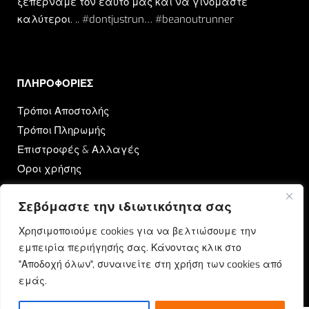
ξεπερνάμε τον εαυτό μας και να γινόμαστε
καλύτεροι. .. #dontjustrun… #beanoutrunner
ΠΛΗΡΟΦΟΡΙΕΣ​
Τρόποι Αποστολής
Τρόποι Πληρωμής
Επιστροφές & Αλλαγές
Όροι χρήσης
Πολιτική Απορρήτου
Σεβόμαστε την ιδιωτικότητα σας
OUTRUN
Χρησιμοποιούμε cookies για να βελτιώσουμε την
εμπειρία περιήγησής σας. Κάνοντας κλικ στο
Ποιοι Είμαστε
"Αποδοχή όλων", συναινείτε στη χρήση των cookies από
Επικοινωνία
εμάς.
Blog