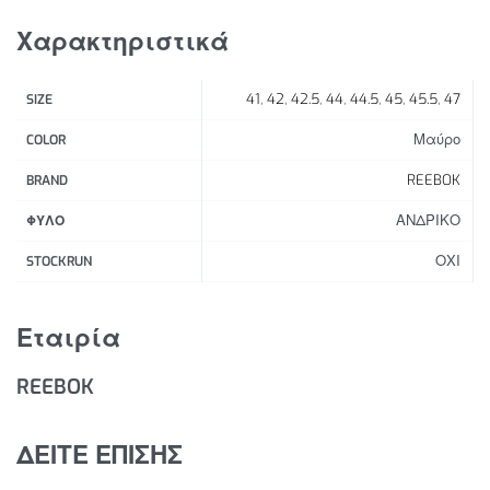
σημείο Α στο Β.
Χαρακτηριστικά
Χαρακτηριστικά Προϊόντος:
41
,
42
,
42.5
,
44
,
44.5
,
45
,
45.5
,
47
SIZE
Κλείσιμο με κορδόνι
Επάνω μέρος από πλέγμα
Μαύρο
COLOR
Υλικό επένδυσης: Υφάσματα
REEBOK
BRAND
Μεσαία σόλα από Fuel Flex EVA
ΑΝΔΡΙΚΟ
Εξωτερική σόλα από καουτσούκ
ΦΥΛΟ
ΟΧΙ
STOCKRUN
Εταιρία
REEBOK
ΔΕΙΤΕ ΕΠΙΣΗΣ