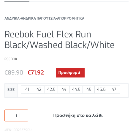
ΑΝΔΡΙΚΑ
›
ΑΝΔΡΙΚΑ ΠΑΠΟΥΤΣΙΑ
›
ΑΠΟΡΡΟΦΗΤΙΚΑ
Reebok Fuel Flex Run
Black/Washed Black/White
REEBOK
€
89.90
€
71.92
Προσφορά!
41
42
42.5
44
44.5
45
45.5
47
SIZE
Προσθήκη στο καλάθι
MPN: 100235790U