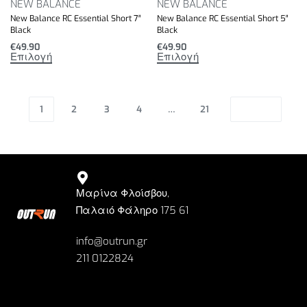
NEW BALANCE
NEW BALANCE
New Balance RC Essential Short 7″
New Balance RC Essential Short 5″
Black
Black
€
49.90
€
49.90
Επιλογή
Επιλογή
1
2
3
4
…
21
Μαρίνα Φλοίσβου,
Παλαιό Φάληρο 175 61
info@outrun.gr
211 0122824