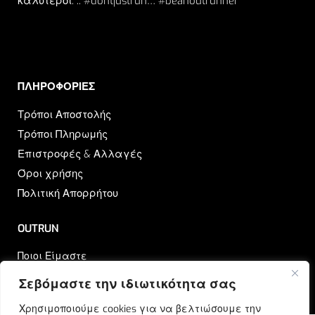
καλύτεροι. .. #dontjustrun… #beanoutrunner
ΠΛΗΡΟΦΟΡΙΕΣ​
Τρόποι Αποστολής
Τρόποι Πληρωμής
Επιστροφές & Αλλαγές
Όροι χρήσης
Πολιτική Απορρήτου
OUTRUN
Ποιοι Είμαστε
Επικοινωνία
Σεβόμαστε την ιδιωτικότητα σας
Blog
Χρησιμοποιούμε cookies για να βελτιώσουμε την